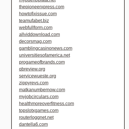
thepioneerxpress.com
howtofixissue.com
teamufabet.biz
webfullform.com
allviddownload.com
decorsmag.com
gamblingcasinonews.com
universitiesofamerica.net
progameofbrands.com
qbreview.org
servicewueste.org
zippyrevs.com
matkanumbernow.com
myjobcirculars.com
healthmoreoverfitness.com
topslotxgames.com
routerloggnet.net
dantella6.com