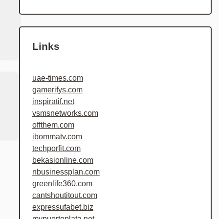
Links
uae-times.com
gamerifys.com
inspiratif.net
vsmsnetworks.com
offthem.com
ibommatv.com
techporfit.com
bekasionline.com
nbusinessplan.com
greenlife360.com
cantshoutitout.com
expressufabet.biz
mypuertoplata.net