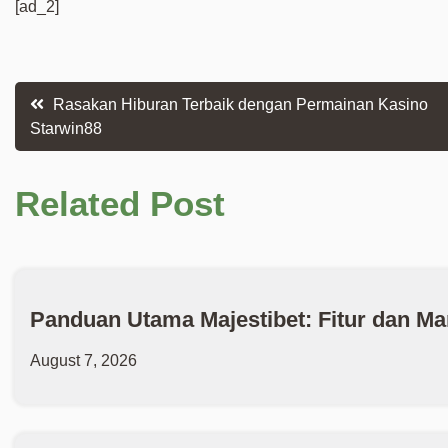
[ad_2]
Post
Rasakan Hiburan Terbaik dengan Permainan Kasino
Starwin88
navigation
Related Post
Panduan Utama Majestibet: Fitur dan Ma
August 7, 2026