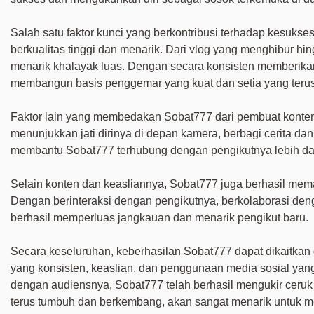
Salah satu faktor kunci yang berkontribusi terhadap kesuk
berkualitas tinggi dan menarik. Dari vlog yang menghibur hin
menarik khalayak luas. Dengan secara konsisten memberikan
membangun basis penggemar yang kuat dan setia yang terus
Faktor lain yang membedakan Sobat777 dari pembuat konten 
menunjukkan jati dirinya di depan kamera, berbagi cerita da
membantu Sobat777 terhubung dengan pengikutnya lebih dalam
Selain konten dan keasliannya, Sobat777 juga berhasil me
Dengan berinteraksi dengan pengikutnya, berkolaborasi dengan
berhasil memperluas jangkauan dan menarik pengikut baru.
Secara keseluruhan, keberhasilan Sobat777 dapat dikaitkan
yang konsisten, keaslian, dan penggunaan media sosial yang s
dengan audiensnya, Sobat777 telah berhasil mengukir ceruk ba
terus tumbuh dan berkembang, akan sangat menarik untuk m