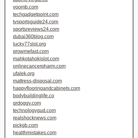
voomb.com
techgadgetpoint.com
tvsportsguide24.com
sportsreviews24.com
dubai360blog.com
lucky77slot.org
growmefast.com
mahkotahokislot.com
onlinecancerpharm.com
ufalek.org
mattress-disposal.com
happyflooringandcabinets.com
bodybuildinglife.co
qrdoggy.com
technologygud.com
realshocknews.com
pickgb.com
healthmistakes.com