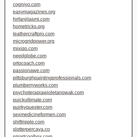
cogniyo.com
easymagazines.org
hirfanjilasmi.com
hometricks.org
leathercraftpro.com
microgridpower.org
mixiqo.com
needglobe.com
ortocoach.com
passionawe.com
pittsburghpaintingprofessionals.com
plumberryworks.com
psychoterapiawioletanowak.com
quickultimate.com
quirkyquester.com
sexmedicineformen.com
shiftripple.com
slotterpercaya.co
smartcoolbox.com