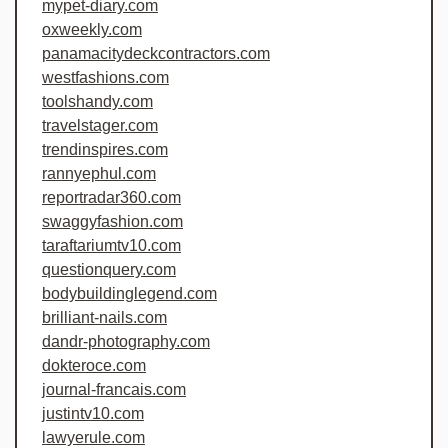
mypet-diary.com
oxweekly.com
panamacitydeckcontractors.com
westfashions.com
toolshandy.com
travelstager.com
trendinspires.com
rannyephul.com
reportradar360.com
swaggyfashion.com
taraftariumtv10.com
questionquery.com
bodybuildinglegend.com
brilliant-nails.com
dandr-photography.com
dokteroce.com
journal-francais.com
justintv10.com
lawyerule.com