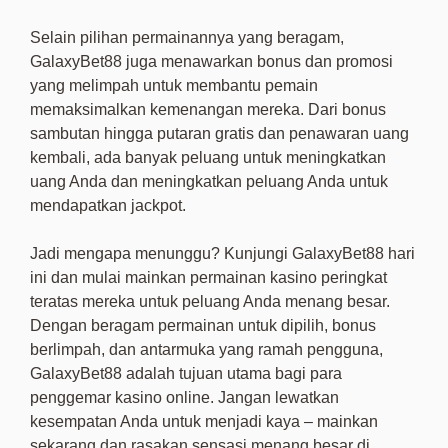
Selain pilihan permainannya yang beragam,
GalaxyBet88 juga menawarkan bonus dan promosi
yang melimpah untuk membantu pemain
memaksimalkan kemenangan mereka. Dari bonus
sambutan hingga putaran gratis dan penawaran uang
kembali, ada banyak peluang untuk meningkatkan
uang Anda dan meningkatkan peluang Anda untuk
mendapatkan jackpot.
Jadi mengapa menunggu? Kunjungi GalaxyBet88 hari
ini dan mulai mainkan permainan kasino peringkat
teratas mereka untuk peluang Anda menang besar.
Dengan beragam permainan untuk dipilih, bonus
berlimpah, dan antarmuka yang ramah pengguna,
GalaxyBet88 adalah tujuan utama bagi para
penggemar kasino online. Jangan lewatkan
kesempatan Anda untuk menjadi kaya – mainkan
sekarang dan rasakan sensasi menang besar di