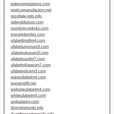
pokersimulations.com
replicamanufactory.net
rezultate-loto.info
splendifulous.com
sportsrecords4u.com
topceleberites.com
ufabetting8m4.com
ufabetunionum3.com
ufabetvalueum3.com
ufabetvaultm7.com
ufabetvillageum7.com
ufabetvoicem3.com
waveufabetm4.com
wayang88.net
websiteufabetm4.com
whiteufabetm4.com
anikalappy.com
dininghelsinki.info
duanfrescariverside.info