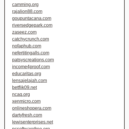
camming.org
rajalion88.com
goupuntacana.com
riversedgepark.com
zaseez.com
catchycrunch.com
nofaphub.com
nefertitingalls.com
patsyscreations.com
income4proof.com
educaritas.org
lensajelajah.com
betflik09.net
ncaq.org
xenmicro.com
onlineshopera.com
dartyfresh.com
lewisenterprises.net
pcsoftwarefree.org