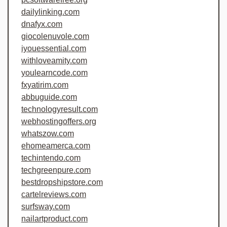
dailylinking.com
dnafyx.com
giocolenuvole.com
iyouessential.com
withloveamity.com
youlearncode.com
fxyatirim.com
abbuguide.com
technologyresult.com
webhostingoffers.org
whatszow.com
ehomeamerca.com
techintendo.com
techgreenpure.com
bestdropshipstore.com
cartelreviews.com
surfsway.com
nailartproduct.com