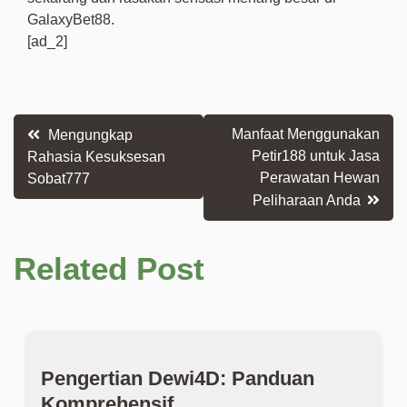
GalaxyBet88.
[ad_2]
Post
Manfaat Menggunakan
Mengungkap
Petir188 untuk Jasa
Rahasia Kesuksesan
navigation
Perawatan Hewan
Sobat777
Peliharaan Anda
Related Post
Pengertian Dewi4D: Panduan
Komprehensif