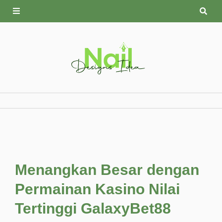
Skip
to
content
Menangkan Besar dengan
Permainan Kasino Nilai
Tertinggi GalaxyBet88