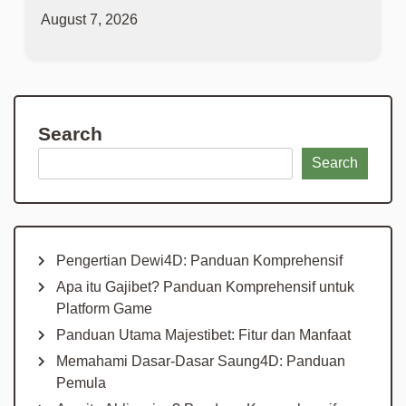
August 7, 2026
Search
Search
Pengertian Dewi4D: Panduan Komprehensif
Apa itu Gajibet? Panduan Komprehensif untuk
Platform Game
Panduan Utama Majestibet: Fitur dan Manfaat
Memahami Dasar-Dasar Saung4D: Panduan
Pemula