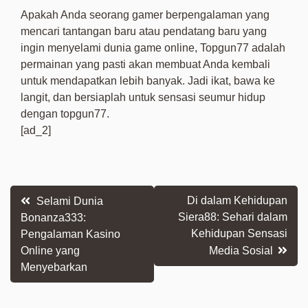
Apakah Anda seorang gamer berpengalaman yang
mencari tantangan baru atau pendatang baru yang
ingin menyelami dunia game online, Topgun77 adalah
permainan yang pasti akan membuat Anda kembali
untuk mendapatkan lebih banyak. Jadi ikat, bawa ke
langit, dan bersiaplah untuk sensasi seumur hidup
dengan topgun77.
[ad_2]
Post
Di dalam Kehidupan
Selami Dunia
Siera88: Sehari dalam
Bonanza333:
navigation
Kehidupan Sensasi
Pengalaman Kasino
Online yang
Media Sosial
Menyebarkan