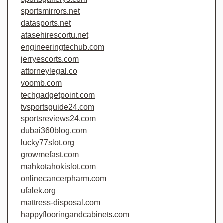
sportsmirrors.net
datasports.net
atasehirescortu.net
engineeringtechub.com
jerryescorts.com
attorneylegal.co
voomb.com
techgadgetpoint.com
tvsportsguide24.com
sportsreviews24.com
dubai360blog.com
lucky77slot.org
growmefast.com
mahkotahokislot.com
onlinecancerpharm.com
ufalek.org
mattress-disposal.com
happyflooringandcabinets.com