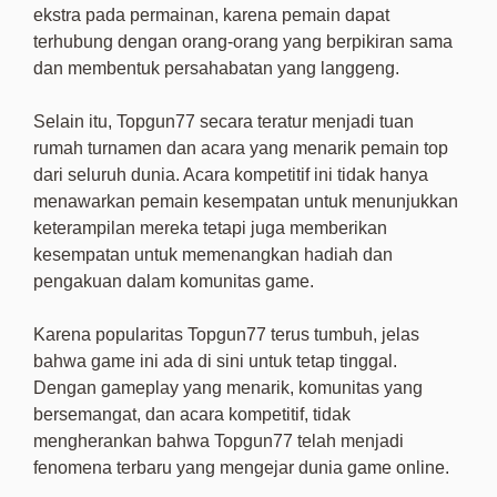
ekstra pada permainan, karena pemain dapat
terhubung dengan orang-orang yang berpikiran sama
dan membentuk persahabatan yang langgeng.
Selain itu, Topgun77 secara teratur menjadi tuan
rumah turnamen dan acara yang menarik pemain top
dari seluruh dunia. Acara kompetitif ini tidak hanya
menawarkan pemain kesempatan untuk menunjukkan
keterampilan mereka tetapi juga memberikan
kesempatan untuk memenangkan hadiah dan
pengakuan dalam komunitas game.
Karena popularitas Topgun77 terus tumbuh, jelas
bahwa game ini ada di sini untuk tetap tinggal.
Dengan gameplay yang menarik, komunitas yang
bersemangat, dan acara kompetitif, tidak
mengherankan bahwa Topgun77 telah menjadi
fenomena terbaru yang mengejar dunia game online.