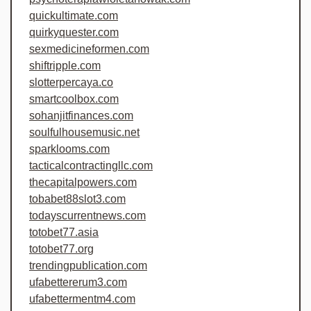
quickultimate.com
quirkyquester.com
sexmedicineformen.com
shiftripple.com
slotterpercaya.co
smartcoolbox.com
sohanjitfinances.com
soulfulhousemusic.net
sparklooms.com
tacticalcontractingllc.com
thecapitalpowers.com
tobabet88slot3.com
todayscurrentnews.com
totobet77.asia
totobet77.org
trendingpublication.com
ufabettererum3.com
ufabettermentm4.com