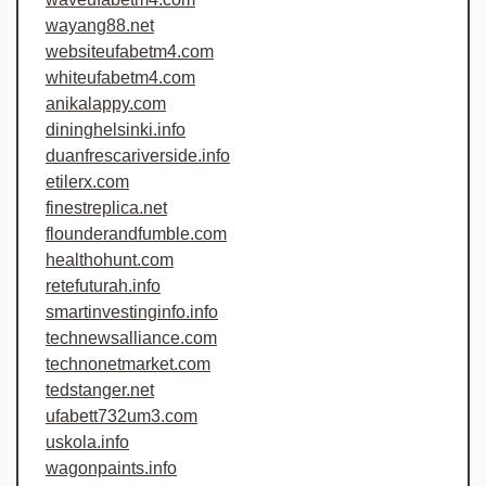
wayang88.net
websiteufabetm4.com
whiteufabetm4.com
anikalappy.com
dininghelsinki.info
duanfrescariverside.info
etilerx.com
finestreplica.net
flounderandfumble.com
healthohunt.com
retefuturah.info
smartinvestinginfo.info
technewsalliance.com
technonetmarket.com
tedstanger.net
ufabett732um3.com
uskola.info
wagonpaints.info