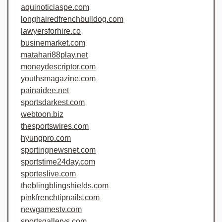
aquinoticiaspe.com
longhairedfrenchbulldog.com
lawyersforhire.co
businemarket.com
matahari88play.net
moneydescriptor.com
youthsmagazine.com
painaidee.net
sportsdarkest.com
webtoon.biz
thesportswires.com
hyungpro.com
sportingnewsnet.com
sportstime24day.com
sporteslive.com
theblingblingshields.com
pinkfrenchtipnails.com
newgamestv.com
sportsgallerys.com