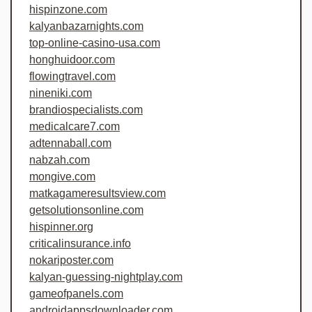
hispinzone.com
kalyanbazarnights.com
top-online-casino-usa.com
honghuidoor.com
flowingtravel.com
nineniki.com
brandiospecialists.com
medicalcare7.com
adtennaball.com
nabzah.com
mongive.com
matkagameresultsview.com
getsolutionsonline.com
hispinner.org
criticalinsurance.info
nokariposter.com
kalyan-guessing-nightplay.com
gameofpanels.com
androidappsdownloader.com