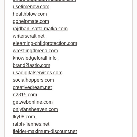
usetimenow.com
healthblow.com
gohelpmate.com
rajdhani-satta-matka.com
writerscraft.net
elearning-childprotection.com
wrestling4mena.com
knowledgeforall.info
brand2lastio.com
usadigitalservices.com
socialhoppers.com
creativedream.net
n2315.com
getwebonline.com
onlyfansheaven.com
lky08.com
ralph-fiennes.net
fielder-maximum-discount.net