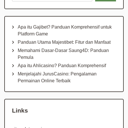
Apa itu Gajibet? Panduan Komprehensif untuk
Platform Game
Panduan Utama Majestibet: Fitur dan Manfaat
Memahami Dasar-Dasar Saung4D: Panduan
Pemula
Apa itu Ahlicasino? Panduan Komprehensif
Menjelajahi JurusCasino: Pengalaman
Permainan Online Terbaik
Links