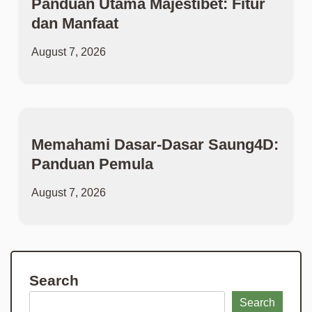
Panduan Utama Majestibet: Fitur
dan Manfaat
August 7, 2026
Memahami Dasar-Dasar Saung4D:
Panduan Pemula
August 7, 2026
Search
Search