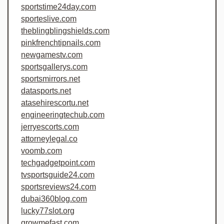
sportstime24day.com
sporteslive.com
theblingblingshields.com
pinkfrenchtipnails.com
newgamestv.com
sportsgallerys.com
sportsmirrors.net
datasports.net
atasehirescortu.net
engineeringtechub.com
jerryescorts.com
attorneylegal.co
voomb.com
techgadgetpoint.com
tvsportsguide24.com
sportsreviews24.com
dubai360blog.com
lucky77slot.org
growmefast.com