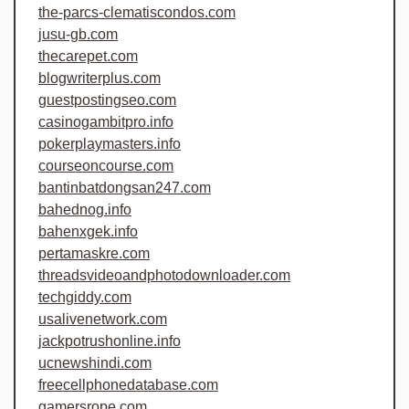
the-parcs-clematiscondos.com
jusu-gb.com
thecarepet.com
blogwriterplus.com
guestpostingseo.com
casinogambitpro.info
pokerplaymasters.info
courseoncourse.com
bantinbatdongsan247.com
bahednog.info
bahenxgek.info
pertamaskre.com
threadsvideoandphotodownloader.com
techgiddy.com
usalivenetwork.com
jackpotrushonline.info
ucnewshindi.com
freecellphonedatabase.com
gamersrope.com