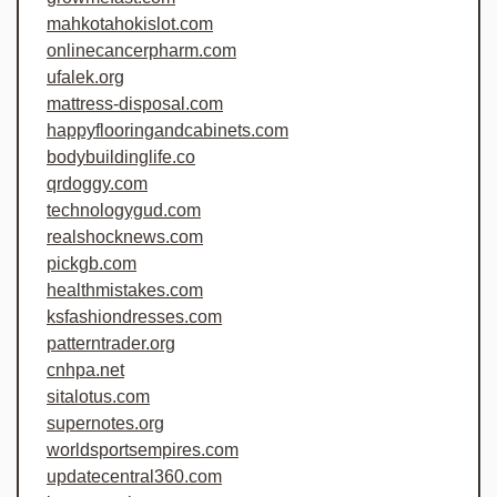
mahkotahokislot.com
onlinecancerpharm.com
ufalek.org
mattress-disposal.com
happyflooringandcabinets.com
bodybuildinglife.co
qrdoggy.com
technologygud.com
realshocknews.com
pickgb.com
healthmistakes.com
ksfashiondresses.com
patterntrader.org
cnhpa.net
sitalotus.com
supernotes.org
worldsportsempires.com
updatecentral360.com