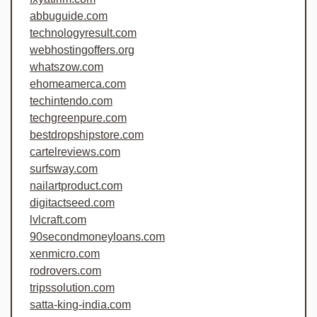
abbuguide.com
technologyresult.com
webhostingoffers.org
whatszow.com
ehomeamerca.com
techintendo.com
techgreenpure.com
bestdropshipstore.com
cartelreviews.com
surfsway.com
nailartproduct.com
digitactseed.com
lvlcraft.com
90secondmoneyloans.com
xenmicro.com
rodrovers.com
tripssolution.com
satta-king-india.com