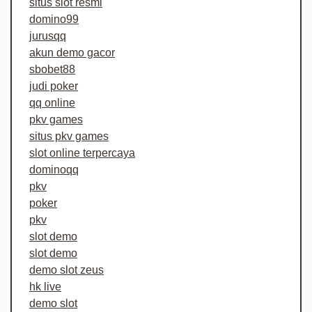
situs slot resmi
domino99
jurusqq
akun demo gacor
sbobet88
judi poker
qq online
pkv games
situs pkv games
slot online terpercaya
dominoqq
pkv
poker
pkv
slot demo
slot demo
demo slot zeus
hk live
demo slot