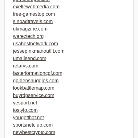
exellewebmedia.com
free-gamestop.com
sinbadtravels.com
ukmagzine.com
wareztech.org
usabestnetwork.com
jessepinkmanoutfit.com
umailsend.com
retarys.com
fasterformationcpf.com
goldensnuggles.com
lookbattlemap.com
buyrdpservice.com
yesport.net
tostylo.com
yougetthat.net
sportsnetclub.com
newbestcrypto.com