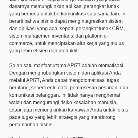
dasarnya memungkinkan aplikasi perangkat lunak
yang berbeda untuk berkomunikasi satu sama lain. Ini
berarti bahwa bisnis dapat mengintegrasikan sistem
dan aplikasi yang ada, seperti perangkat lunak CRM,
sistem manajemen inventaris, dan platform e-
commerce, untuk menciptakan alur kerja yang mulus
yang lebih efisien dan produktif.
Salah satu manfaat utama API77 adalah otomatisasi.
Dengan menghubungkan sistem dan aplikasi Anda
melalui API77, Anda dapat mengotomatisasi tugas
berulang, seperti entri data, pemrosesan pesanan, dan
komunikasi pelanggan. Ini tidak hanya menghemat
waktu dan mengurangi risiko kesalahan manusia,
tetapi juga memungkinkan karyawan Anda untuk fokus
pada tugas yang lebih strategis yang mendorong
pertumbuhan bisnis.