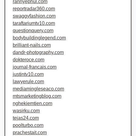
rannyephul.com
reportradar360.com
swaggyfashion.com
taraftariumtv10.com
questionquery.com
bodybuildinglegend.com
brilliant-nails.com
dandr-photography.com
dokteroce.com
journal-francais.com
justintv10.com
lawyerule.com
mediamingleseaco.com
mtsmarketingblog.com
nghekiemtien.com
wasirku.com
tejas24.com
poolturbo.com
prachestait.com