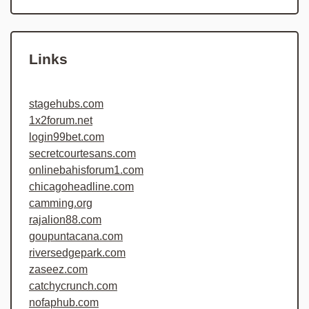
Links
stagehubs.com
1x2forum.net
login99bet.com
secretcourtesans.com
onlinebahisforum1.com
chicagoheadline.com
camming.org
rajalion88.com
goupuntacana.com
riversedgepark.com
zaseez.com
catchycrunch.com
nofaphub.com