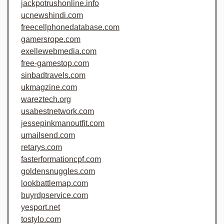
jackpotrushonline.info
ucnewshindi.com
freecellphonedatabase.com
gamersrope.com
exellewebmedia.com
free-gamestop.com
sinbadtravels.com
ukmagzine.com
wareztech.org
usabestnetwork.com
jessepinkmanoutfit.com
umailsend.com
retarys.com
fasterformationcpf.com
goldensnuggles.com
lookbattlemap.com
buyrdpservice.com
yesport.net
tostylo.com