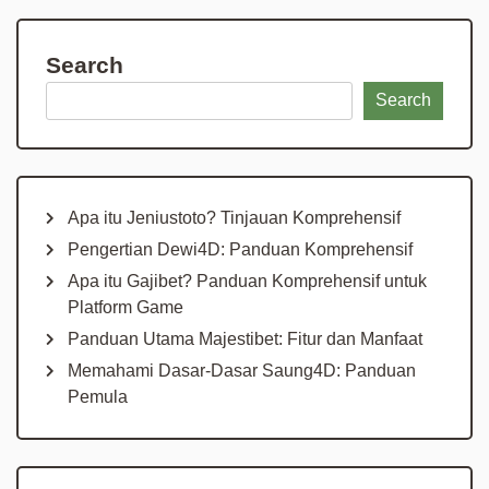
Search
Search
Apa itu Jeniustoto? Tinjauan Komprehensif
Pengertian Dewi4D: Panduan Komprehensif
Apa itu Gajibet? Panduan Komprehensif untuk
Platform Game
Panduan Utama Majestibet: Fitur dan Manfaat
Memahami Dasar-Dasar Saung4D: Panduan
Pemula