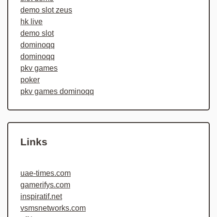
demo slot zeus
hk live
demo slot
dominoqq
dominoqq
pkv games
poker
pkv games dominoqq
Links
uae-times.com
gamerifys.com
inspiratif.net
vsmsnetworks.com