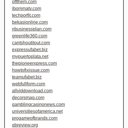
offthem.com
ibommatv.com
techporfit.com
bekasionline.com
nbusinessplan.com
greenlife360.com
cantshoutitout.com
expressufabet.biz
mypuertoplata.net
thepioneerxpress.com
howtofixissue.com
teamufabet.biz
webfullform.com
allviddownload.com
decorsmag.com
gamblingcasinonews.com
universitiesofamerica.net
progameofbrands.com
qbreview.org