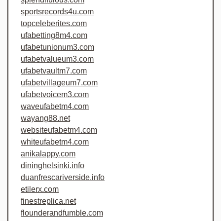
sportsrecords4u.com
topceleberites.com
ufabetting8m4.com
ufabetunionum3.com
ufabetvalueum3.com
ufabetvaultm7.com
ufabetvillageum7.com
ufabetvoicem3.com
waveufabetm4.com
wayang88.net
websiteufabetm4.com
whiteufabetm4.com
anikalappy.com
dininghelsinki.info
duanfrescariverside.info
etilerx.com
finestreplica.net
flounderandfumble.com