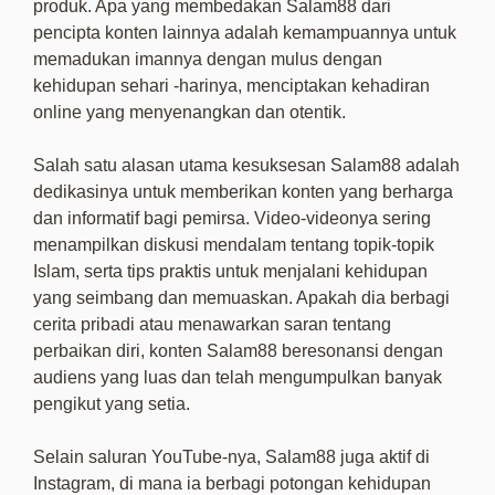
produk. Apa yang membedakan Salam88 dari
pencipta konten lainnya adalah kemampuannya untuk
memadukan imannya dengan mulus dengan
kehidupan sehari -harinya, menciptakan kehadiran
online yang menyenangkan dan otentik.
Salah satu alasan utama kesuksesan Salam88 adalah
dedikasinya untuk memberikan konten yang berharga
dan informatif bagi pemirsa. Video-videonya sering
menampilkan diskusi mendalam tentang topik-topik
Islam, serta tips praktis untuk menjalani kehidupan
yang seimbang dan memuaskan. Apakah dia berbagi
cerita pribadi atau menawarkan saran tentang
perbaikan diri, konten Salam88 beresonansi dengan
audiens yang luas dan telah mengumpulkan banyak
pengikut yang setia.
Selain saluran YouTube-nya, Salam88 juga aktif di
Instagram, di mana ia berbagi potongan kehidupan