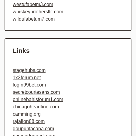
westufabetm3.com
whiskeybrothersllc.com
wildufabetum7.com
Links
stagehubs.com
1x2forum.net
login99bet.com
secretcourtesans.com
onlinebahisforum1.com
chicagoheadline.com
camming.org
rajalion88.com
goupuntacana.com
riversedgepark.com