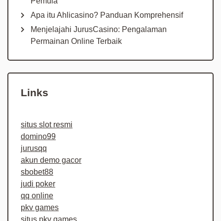
Pemula
Apa itu Ahlicasino? Panduan Komprehensif
Menjelajahi JurusCasino: Pengalaman
Permainan Online Terbaik
Links
situs slot resmi
domino99
jurusqq
akun demo gacor
sbobet88
judi poker
qq online
pkv games
situs pkv games