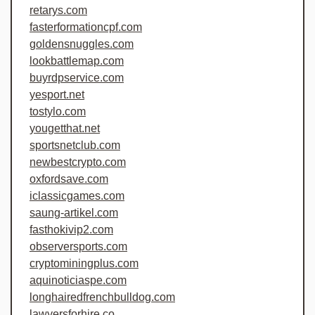
retarys.com
fasterformationcpf.com
goldensnuggles.com
lookbattlemap.com
buyrdpservice.com
yesport.net
tostylo.com
yougetthat.net
sportsnetclub.com
newbestcrypto.com
oxfordsave.com
iclassicgames.com
saung-artikel.com
fasthokivip2.com
observersports.com
cryptominingplus.com
aquinoticiaspe.com
longhairedfrenchbulldog.com
lawyersforhire.co