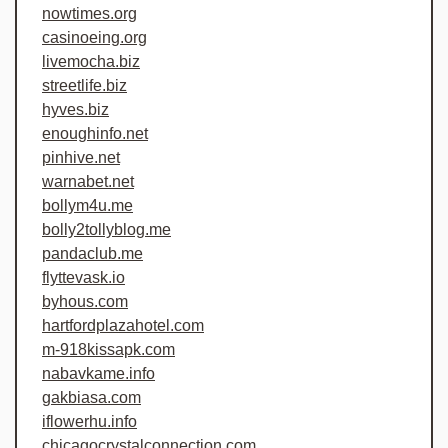
nowtimes.org
casinoeing.org
livemocha.biz
streetlife.biz
hyves.biz
enoughinfo.net
pinhive.net
warnabet.net
bollym4u.me
bolly2tollyblog.me
pandaclub.me
flyttevask.io
byhous.com
hartfordplazahotel.com
m-918kissapk.com
nabavkame.info
gakbiasa.com
iflowerhu.info
chicagocrystalconnection.com