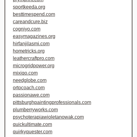
sportkeeda.org
besttimespend.com
careandcure.biz
cogniyo.com
easymagazines.org
hirfanjilasmi.com
hometricks.org
leathercraftpro.com
microgridpower.org
mixiqo.com
needglobe.com
ortocoach.com
passionawe.com
pittsburghpaintingprofessionals.com
plumberryworks.com
psychoterapiawioletanowak.com
quickultimate.com
quirkyquester.com