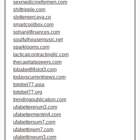
sexmedicineformen.com
shiftripple.com
slotterpercaya.co
smartcoolbox.com
sohanjitfinances.com
soulfulhousemusic.net
sparklooms.com
tacticalcontractingllc.com
thecapitalpowers.com
tobabet88slot3.com
todayscurrentnews.com
totobet77.asia
totobet77.org
trendingpublication.com
ufabettererum3.com
ufabettermentm4.com
ufabettersum7.com
ufabettinwm7.com
ufabettinwum3.com