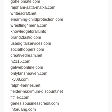
gohelpmate.com
rajdhani-satta-matka.com
writerscraft.net
elearning-childprotection.com
wrestling4mena.com
knowledgeforall.info
brand2lastio.com
usadigitalservices.com
socialhoppers.com
creativedream.net
n2315.com
getwebonline.com
onlyfansheaven.com
lky08.com
ralph-fiennes.net
fielder-maximum-discount.net
fitfllex.com
genesisbusinesscredit.com
inforuang.com