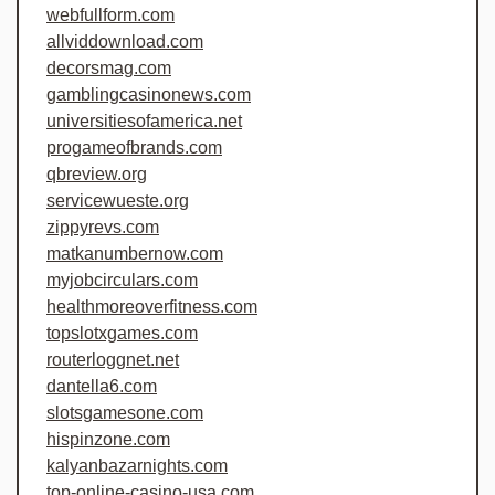
webfullform.com
allviddownload.com
decorsmag.com
gamblingcasinonews.com
universitiesofamerica.net
progameofbrands.com
qbreview.org
servicewueste.org
zippyrevs.com
matkanumbernow.com
myjobcirculars.com
healthmoreoverfitness.com
topslotxgames.com
routerloggnet.net
dantella6.com
slotsgamesone.com
hispinzone.com
kalyanbazarnights.com
top-online-casino-usa.com