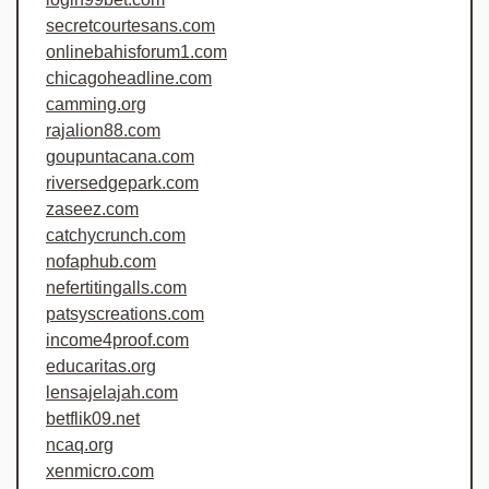
secretcourtesans.com
onlinebahisforum1.com
chicagoheadline.com
camming.org
rajalion88.com
goupuntacana.com
riversedgepark.com
zaseez.com
catchycrunch.com
nofaphub.com
nefertitingalls.com
patsyscreations.com
income4proof.com
educaritas.org
lensajelajah.com
betflik09.net
ncaq.org
xenmicro.com