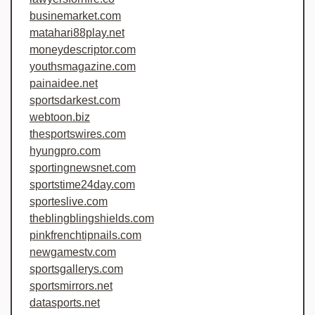
businemarket.com
matahari88play.net
moneydescriptor.com
youthsmagazine.com
painaidee.net
sportsdarkest.com
webtoon.biz
thesportswires.com
hyungpro.com
sportingnewsnet.com
sportstime24day.com
sporteslive.com
theblingblingshields.com
pinkfrenchtipnails.com
newgamestv.com
sportsgallerys.com
sportsmirrors.net
datasports.net