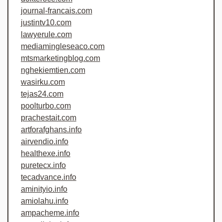
journal-francais.com
justintv10.com
lawyerule.com
mediamingleseaco.com
mtsmarketingblog.com
nghekiemtien.com
wasirku.com
tejas24.com
poolturbo.com
prachestait.com
artforafghans.info
airvendio.info
healthexe.info
puretecx.info
tecadvance.info
aminityio.info
amiolahu.info
ampacheme.info