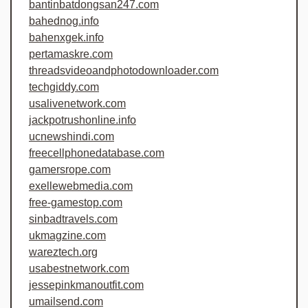
bantinbatdongsan247.com
bahednog.info
bahenxgek.info
pertamaskre.com
threadsvideoandphotodownloader.com
techgiddy.com
usalivenetwork.com
jackpotrushonline.info
ucnewshindi.com
freecellphonedatabase.com
gamersrope.com
exellewebmedia.com
free-gamestop.com
sinbadtravels.com
ukmagzine.com
wareztech.org
usabestnetwork.com
jessepinkmanoutfit.com
umailsend.com