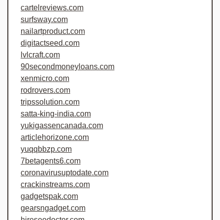
cartelreviews.com
surfsway.com
nailartproduct.com
digitactseed.com
lvlcraft.com
90secondmoneyloans.com
xenmicro.com
rodrovers.com
tripssolution.com
satta-king-india.com
yukigassencanada.com
articlehorizone.com
yuqqbbzp.com
7betagents6.com
coronavirusuptodate.com
crackinstreams.com
gadgetspak.com
gearsngadget.com
hireseodoctor.com