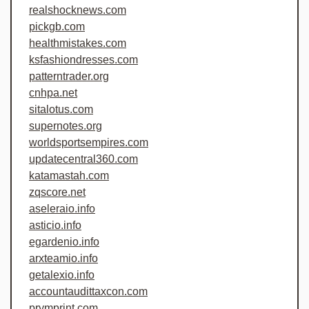
realshocknews.com
pickgb.com
healthmistakes.com
ksfashiondresses.com
patterntrader.org
cnhpa.net
sitalotus.com
supernotes.org
worldsportsempires.com
updatecentral360.com
katamastah.com
zqscore.net
aseleraio.info
asticio.info
egardenio.info
arxteamio.info
getalexio.info
accountaudittaxcon.com
prymprint.com