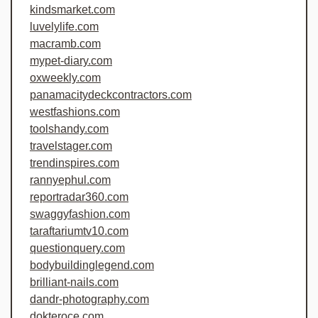
kindsmarket.com
luvelylife.com
macramb.com
mypet-diary.com
oxweekly.com
panamacitydeckcontractors.com
westfashions.com
toolshandy.com
travelstager.com
trendinspires.com
rannyephul.com
reportradar360.com
swaggyfashion.com
taraftariumtv10.com
questionquery.com
bodybuildinglegend.com
brilliant-nails.com
dandr-photography.com
dokteroce.com