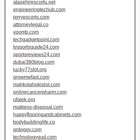
atasehirescortu.net
engineeringtechub.com
jerryescorts.com
attorneylegal.co
voomb.com
techgadgetpoint.com
tvsportsguide24.com
sportsreviews24.com
dubai360blog.com
lucky77slot.org
growmefast.com
mahkotahokislot.com
onlinecancerpharm.com
ufalek.org
mattress-disposal.com
happyflooringandcabinets.com
bodybuildinglife.co
qrdoggy.com
technologygud.com