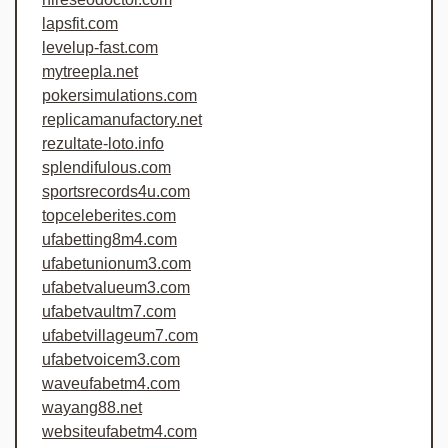
lapsfit.com
levelup-fast.com
mytreepla.net
pokersimulations.com
replicamanufactory.net
rezultate-loto.info
splendifulous.com
sportsrecords4u.com
topceleberites.com
ufabetting8m4.com
ufabetunionum3.com
ufabetvalueum3.com
ufabetvaultm7.com
ufabetvillageum7.com
ufabetvoicem3.com
waveufabetm4.com
wayang88.net
websiteufabetm4.com