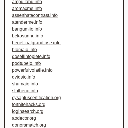
ampullahu.info
aromaxme.info
asserthatecontrast.info
atenderme.info
bangumiio.info
bekosunhu.info
beneficialgrandiose.info
blomaio.info
dosellinfoplete.info
podtubeio.info
powerfulvolatile.info
qvidsio.info
shumaio.info
slotherio.info
cysapluscertification.org
fortnitehacks.org
loginsearch.org
aodecor.org
donorsmatch.org