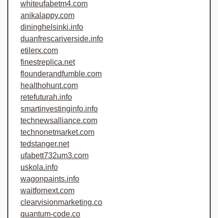
whiteufabetm4.com
anikalappy.com
dininghelsinki.info
duanfrescariverside.info
etilerx.com
finestreplica.net
flounderandfumble.com
healthohunt.com
retefuturah.info
smartinvestinginfo.info
technewsalliance.com
technonetmarket.com
tedstanger.net
ufabett732um3.com
uskola.info
wagonpaints.info
waitfornext.com
clearvisionmarketing.co
quantum-code.co