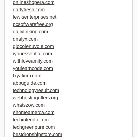
onlineshopera.com
dartyfresh.com
lewisenterprises.net
pcsoftwarefree.org
dailylinking.com
dnafyx.com
giocolenuvole.com
iyouessential.com
withloveamity.com
youlearncode.com
fxyatirim.com
abbuguide.com
technologyresult.com
webhostingoffers.org
whatszow.com
ehomeamerca.com
techintendo.com
techgreenpure.com
bestdropshipstore.com