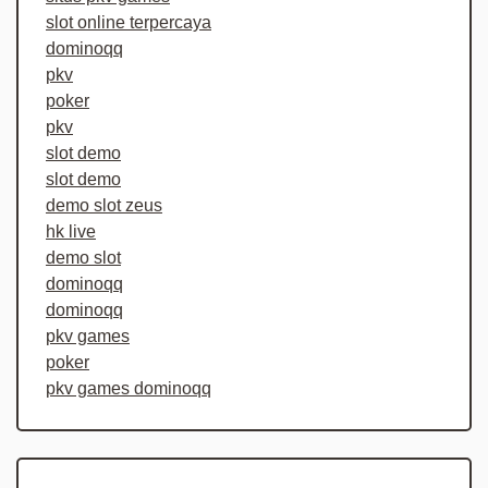
slot online terpercaya
dominoqq
pkv
poker
pkv
slot demo
slot demo
demo slot zeus
hk live
demo slot
dominoqq
dominoqq
pkv games
poker
pkv games dominoqq