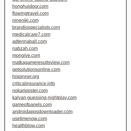
honghuidoor.com
flowingtravel.com
nineniki.com
brandiospecialists.com
medicalcare7.com
adtennaball.com
nabzah.com
mongive.com
matkagameresultsview.com
getsolutionsonline.com
hispinner.org
criticalinsurance.info
nokariposter.com
kalyan-guessing-nightplay.com
gameofpanels.com
androidappsdownloader.com
usetimenow.com
healthblow.com