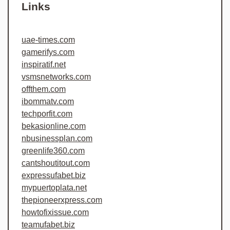
Links
uae-times.com
gamerifys.com
inspiratif.net
vsmsnetworks.com
offthem.com
ibommatv.com
techporfit.com
bekasionline.com
nbusinessplan.com
greenlife360.com
cantshoutitout.com
expressufabet.biz
mypuertoplata.net
thepioneerxpress.com
howtofixissue.com
teamufabet.biz