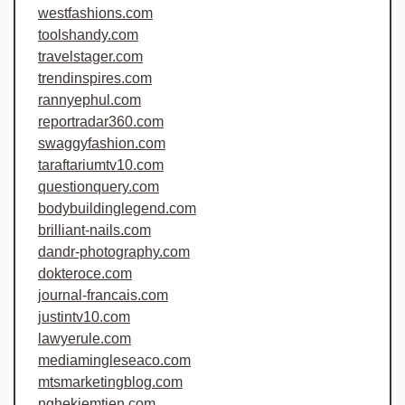
westfashions.com
toolshandy.com
travelstager.com
trendinspires.com
rannyephul.com
reportradar360.com
swaggyfashion.com
taraftariumtv10.com
questionquery.com
bodybuildinglegend.com
brilliant-nails.com
dandr-photography.com
dokteroce.com
journal-francais.com
justintv10.com
lawyerule.com
mediamingleseaco.com
mtsmarketingblog.com
nghekiemtien.com