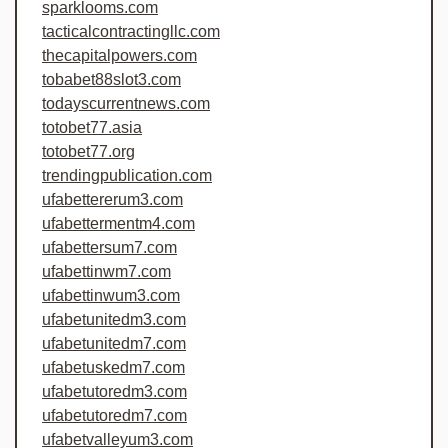
sparklooms.com
tacticalcontractingllc.com
thecapitalpowers.com
tobabet88slot3.com
todayscurrentnews.com
totobet77.asia
totobet77.org
trendingpublication.com
ufabettererum3.com
ufabettermentm4.com
ufabettersum7.com
ufabettinwm7.com
ufabettinwum3.com
ufabetunitedm3.com
ufabetunitedm7.com
ufabetuskedm7.com
ufabetutoredm3.com
ufabetutoredm7.com
ufabetvalleyum3.com