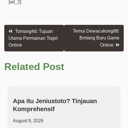
[ad_2]
Post
Temui Dewacukong88:
Tomang4d: Tujuan
Bintang Baru Game
Utama Permainan Togel
navigation
Online
Online
Related Post
Apa itu Jeniustoto? Tinjauan
Komprehensif
August 9, 2026