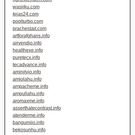
wasirku.com
tejas24.com
poolturbo.com
prachestait.com
artforafghans.info
airvendio.info
healthexe.info
puretecx.info
tecadvance.info
aminityio.info
amiolahu.info
ampacheme.info
ampullahu.info
aromaxme.info
asserthatecontrast.info
atenderme.info
bangumiio.info
bekosunhu.info