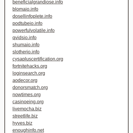
beneficialgrandiose.info
blomaio.info
dosellinfoplete.info
podtubeio.info
powerfulvolatile.info
qvidsio.info
shumaio.info
slotherio.info
cysapluscertification.org
fortnitehacks.org
loginsearch.org
aodecor.org
donorsmatch.org
nowtimes.org
casinoeing.org
livemocha.biz
streetlife.biz
hyves.biz
enoughinfo.net