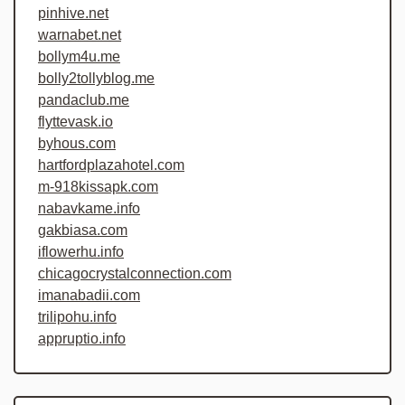
pinhive.net
warnabet.net
bollym4u.me
bolly2tollyblog.me
pandaclub.me
flyttevask.io
byhous.com
hartfordplazahotel.com
m-918kissapk.com
nabavkame.info
gakbiasa.com
iflowerhu.info
chicagocrystalconnection.com
imanabadii.com
trilipohu.info
appruptio.info