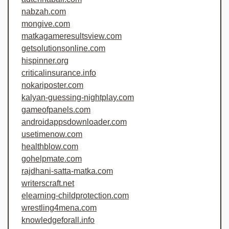
nabzah.com
mongive.com
matkagameresultsview.com
getsolutionsonline.com
hispinner.org
criticalinsurance.info
nokariposter.com
kalyan-guessing-nightplay.com
gameofpanels.com
androidappsdownloader.com
usetimenow.com
healthblow.com
gohelpmate.com
rajdhani-satta-matka.com
writerscraft.net
elearning-childprotection.com
wrestling4mena.com
knowledgeforall.info