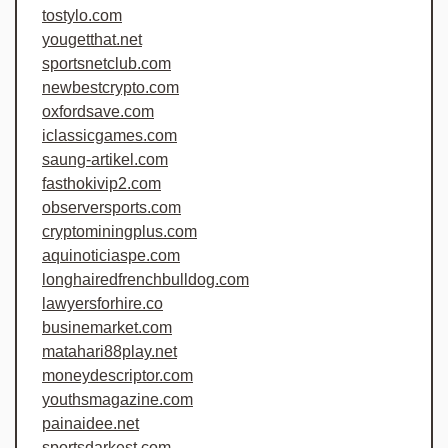
tostylo.com
yougetthat.net
sportsnetclub.com
newbestcrypto.com
oxfordsave.com
iclassicgames.com
saung-artikel.com
fasthokivip2.com
observersports.com
cryptominingplus.com
aquinoticiaspe.com
longhairedfrenchbulldog.com
lawyersforhire.co
businemarket.com
matahari88play.net
moneydescriptor.com
youthsmagazine.com
painaidee.net
sportsdarkest.com