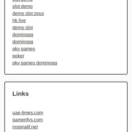
slot demo
demo slot zeus
hk live
demo slot
dominoqq
dominoqq
pkv games
poker
pkv games dominoqq
Links
uae-times.com
gamerifys.com
inspiratif.net