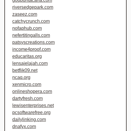
goupuntacana.com
riversedgepark.com
zaseez.com
catchycrunch.com
nofaphub.com
nefertitingalls.com
patsyscreations.com
income4proof.com
educaritas.org
lensajelajah.com
betflik09.net
ncaq.org
xenmicro.com
onlineshopera.com
dartyfresh.com
lewisenterprises.net
pcsoftwarefree.org
dailylinking.com
dnafyx.com