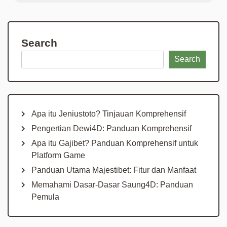
Search
Search
Apa itu Jeniustoto? Tinjauan Komprehensif
Pengertian Dewi4D: Panduan Komprehensif
Apa itu Gajibet? Panduan Komprehensif untuk
Platform Game
Panduan Utama Majestibet: Fitur dan Manfaat
Memahami Dasar-Dasar Saung4D: Panduan
Pemula