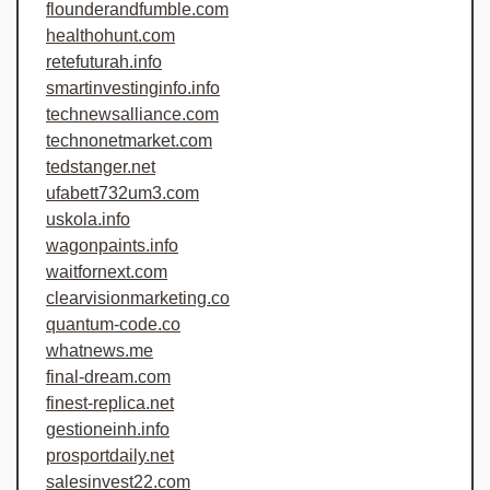
flounderandfumble.com
healthohunt.com
retefuturah.info
smartinvestinginfo.info
technewsalliance.com
technonetmarket.com
tedstanger.net
ufabett732um3.com
uskola.info
wagonpaints.info
waitfornext.com
clearvisionmarketing.co
quantum-code.co
whatnews.me
final-dream.com
finest-replica.net
gestioneinh.info
prosportdaily.net
salesinvest22.com