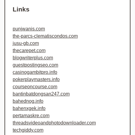
Links
punjwanis.com
the-parcs-clematiscondos.com
jusu-gb.com
thecarepet.com
blogwriterplus.com
guestpostingseo.com
casinogambitpro.info
pokerplaymasters.info
courseoncourse.com
bantinbatdongsan247.com
bahednog.info
bahenxgek.info
pertamaskre.com
threadsvideoandphotodownloader.com
techgiddy.com