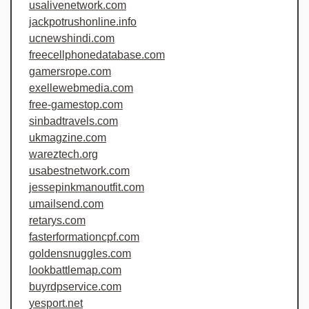
usalivenetwork.com
jackpotrushonline.info
ucnewshindi.com
freecellphonedatabase.com
gamersrope.com
exellewebmedia.com
free-gamestop.com
sinbadtravels.com
ukmagzine.com
wareztech.org
usabestnetwork.com
jessepinkmanoutfit.com
umailsend.com
retarys.com
fasterformationcpf.com
goldensnuggles.com
lookbattlemap.com
buyrdpservice.com
yesport.net