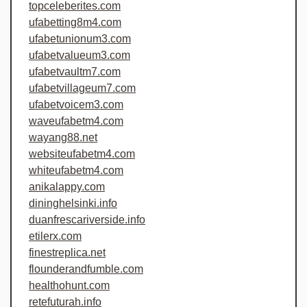
topceleberites.com
ufabetting8m4.com
ufabetunionum3.com
ufabetvalueum3.com
ufabetvaultm7.com
ufabetvillageum7.com
ufabetvoicem3.com
waveufabetm4.com
wayang88.net
websiteufabetm4.com
whiteufabetm4.com
anikalappy.com
dininghelsinki.info
duanfrescariverside.info
etilerx.com
finestreplica.net
flounderandfumble.com
healthohunt.com
retefuturah.info