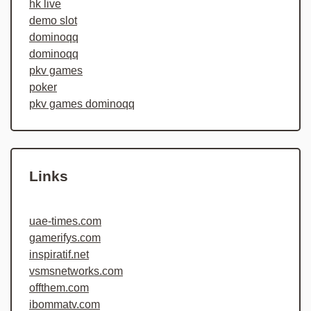
hk live
demo slot
dominoqq
dominoqq
pkv games
poker
pkv games dominoqq
Links
uae-times.com
gamerifys.com
inspiratif.net
vsmsnetworks.com
offthem.com
ibommatv.com