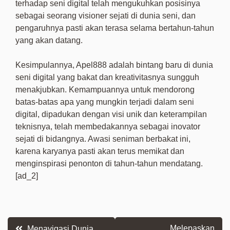
terhadap seni digital telah mengukuhkan posisinya
sebagai seorang visioner sejati di dunia seni, dan
pengaruhnya pasti akan terasa selama bertahun-tahun
yang akan datang.
Kesimpulannya, Apel888 adalah bintang baru di dunia
seni digital yang bakat dan kreativitasnya sungguh
menakjubkan. Kemampuannya untuk mendorong
batas-batas apa yang mungkin terjadi dalam seni
digital, dipadukan dengan visi unik dan keterampilan
teknisnya, telah membedakannya sebagai inovator
sejati di bidangnya. Awasi seniman berbakat ini,
karena karyanya pasti akan terus memikat dan
menginspirasi penonton di tahun-tahun mendatang.
[ad_2]
Post
Melepaskan
Menavigasi Dunia