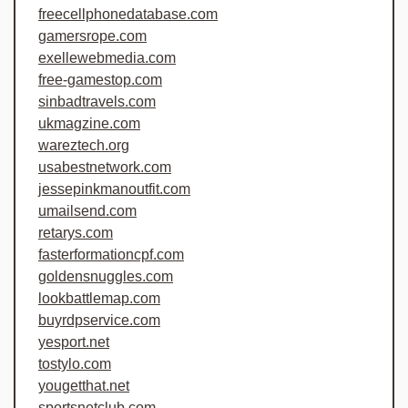
freecellphonedatabase.com
gamersrope.com
exellewebmedia.com
free-gamestop.com
sinbadtravels.com
ukmagzine.com
wareztech.org
usabestnetwork.com
jessepinkmanoutfit.com
umailsend.com
retarys.com
fasterformationcpf.com
goldensnuggles.com
lookbattlemap.com
buyrdpservice.com
yesport.net
tostylo.com
yougetthat.net
sportsnetclub.com