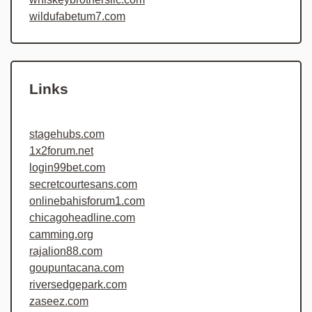
wildufabetum7.com
Links
stagehubs.com
1x2forum.net
login99bet.com
secretcourtesans.com
onlinebahisforum1.com
chicagoheadline.com
camming.org
rajalion88.com
goupuntacana.com
riversedgepark.com
zaseez.com