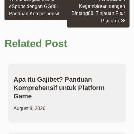
Kegembiraan dengan
eSports dengan GG88:
navigation
Bintang88: Tinjauan Fitur
Panduan Komprehensif
Platform
Related Post
Apa itu Gajibet? Panduan
Komprehensif untuk Platform
Game
August 8, 2026