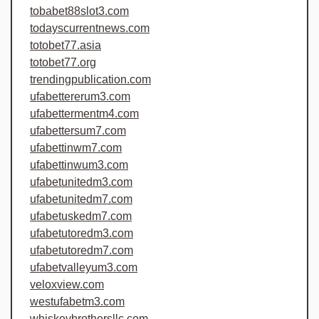
tobabet88slot3.com
todayscurrentnews.com
totobet77.asia
totobet77.org
trendingpublication.com
ufabettererum3.com
ufabettermentm4.com
ufabettersum7.com
ufabettinwm7.com
ufabettinwum3.com
ufabetunitedm3.com
ufabetunitedm7.com
ufabetuskedm7.com
ufabetutoredm3.com
ufabetutoredm7.com
ufabetvalleyum3.com
veloxview.com
westufabetm3.com
whiskeybrothersllc.com