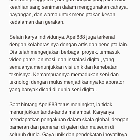
keahlian sang seniman dalam menggunakan cahaya,
bayangan, dan warna untuk menciptakan kesan
kedalaman dan gerakan.
Selain karya individunya, Apel888 juga terkenal
dengan kolaborasinya dengan artis dan pencipta lain.
Dia telah mengerjakan berbagai proyek, termasuk
video game, animasi, dan instalasi digital, yang
semuanya menunjukkan visi unik dan kehebatan
teknisnya. Kemampuannya memadukan seni dan
teknologi dengan mulus menjadikannya kolaborator
yang banyak dicari di dunia seni digital.
Saat bintang Apel888 terus meningkat, ia tidak
menunjukkan tanda-tanda melambat. Karyanya
mendapatkan pengakuan dalam skala global, dengan
pameran dan pameran di galeri dan museum di
seluruh dunia. Gaya unik dan pendekatan inovatifnya