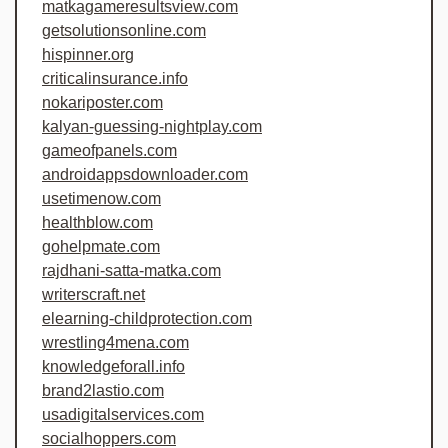
matkagameresultsview.com
getsolutionsonline.com
hispinner.org
criticalinsurance.info
nokariposter.com
kalyan-guessing-nightplay.com
gameofpanels.com
androidappsdownloader.com
usetimenow.com
healthblow.com
gohelpmate.com
rajdhani-satta-matka.com
writerscraft.net
elearning-childprotection.com
wrestling4mena.com
knowledgeforall.info
brand2lastio.com
usadigitalservices.com
socialhoppers.com