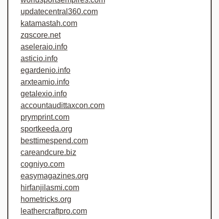
updatecentral360.com
katamastah.com
zqscore.net
aseleraio.info
asticio.info
egardenio.info
arxteamio.info
getalexio.info
accountaudittaxcon.com
prymprint.com
sportkeeda.org
besttimespend.com
careandcure.biz
cogniyo.com
easymagazines.org
hirfanjilasmi.com
hometricks.org
leathercraftpro.com