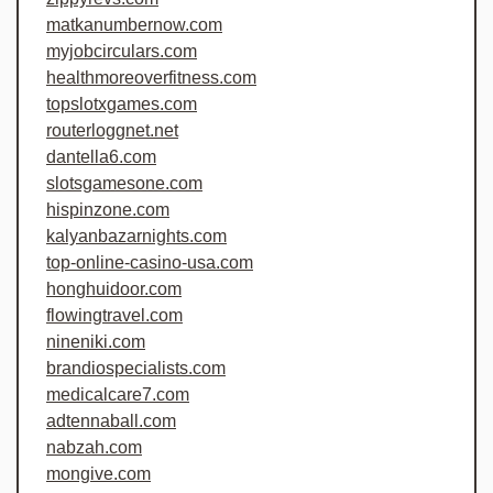
matkanumbernow.com
myjobcirculars.com
healthmoreoverfitness.com
topslotxgames.com
routerloggnet.net
dantella6.com
slotsgamesone.com
hispinzone.com
kalyanbazarnights.com
top-online-casino-usa.com
honghuidoor.com
flowingtravel.com
nineniki.com
brandiospecialists.com
medicalcare7.com
adtennaball.com
nabzah.com
mongive.com