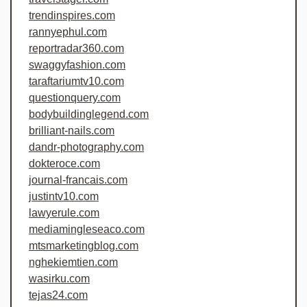
trendinspires.com
rannyephul.com
reportradar360.com
swaggyfashion.com
taraftariumtv10.com
questionquery.com
bodybuildinglegend.com
brilliant-nails.com
dandr-photography.com
dokteroce.com
journal-francais.com
justintv10.com
lawyerule.com
mediamingleseaco.com
mtsmarketingblog.com
nghekiemtien.com
wasirku.com
tejas24.com