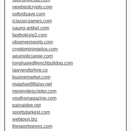
newbestcrypto.com
oxfordsave.com
iclassicgames.com
saung-artikel.com
fasthokivip2.com
observersports.com
cryptominingplus.com
aquinoticiaspe.com
longhairedfrenchbulldog.com
lawyersforhire.co
businemarket.com
matahari88play.net
moneydescriptor.com
youthsmagazine.com
painaidee.net
sportsdarkest.com
webtoon.biz
thesportswires.com