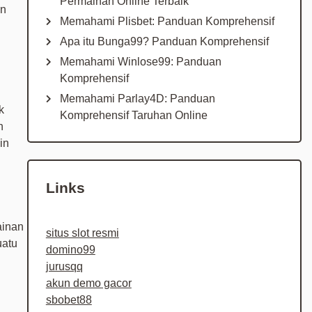
Permainan Online Terbaik
un
Memahami Plisbet: Panduan Komprehensif
Apa itu Bunga99? Panduan Komprehensif
Memahami Winlose99: Panduan
Komprehensif
Memahami Parlay4D: Panduan
k
Komprehensif Taruhan Online
n
in
Links
ainan
situs slot resmi
uatu
domino99
jurusqq
akun demo gacor
sbobet88