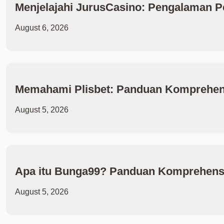
Menjelajahi JurusCasino: Pengalaman P
August 6, 2026
Memahami Plisbet: Panduan Komprehen
August 5, 2026
Apa itu Bunga99? Panduan Komprehens
August 5, 2026