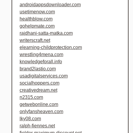
androidappsdownloader.com
usetimenow.com
healthblow.com
gohelpmate.com
rajdhani-satta-matka.com
writerscraft.net
elearning-childprotection.com
wrestling4mena.com
knowledgeforall.info
brand2lastio.com
usadigitalservices.com
socialhoppers.com
creativedream.net
n2315.com
getwebonline.com
onlyfansheaven.com
lky08.com
ralph-fiennes.net
fielder-maximum-discount.net