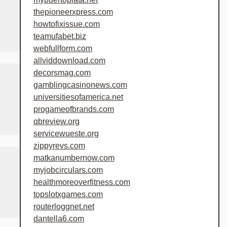
thepioneerxpress.com
howtofixissue.com
teamufabet.biz
webfullform.com
allviddownload.com
decorsmag.com
gamblingcasinonews.com
universitiesofamerica.net
progameofbrands.com
qbreview.org
servicewueste.org
zippyrevs.com
matkanumbernow.com
myjobcirculars.com
healthmoreoverfitness.com
topslotxgames.com
routerloggnet.net
dantella6.com