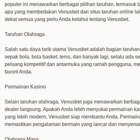
populer ini menawarkan berbagai pilihan taruhan, termasuk 
apa yang membedakan Venusbet dari situs taruhan online lai
dekat semua yang perlu Anda ketahui tentang Venusbet.
Taruhan Olahraga
Salah satu daya tarik utama Venusbet adalah bagian taruhan
sepak bola, bola basket, tenis, dan banyak lagi, selalu ad
peluang kompetitif dan antarmuka yang ramah pengguna, 
favorit Anda.
Permainan Kasino
Selain taruhan olahraga, Venusbet juga menawarkan berbaga
dealer langsung. Apakah Anda lebih menyukai permainan kasin
yang lebih modern, Venusbet siap membantu Anda. Permaina
memastikan pengalaman bermain yang lancar dan menyena
Olahraga Maya