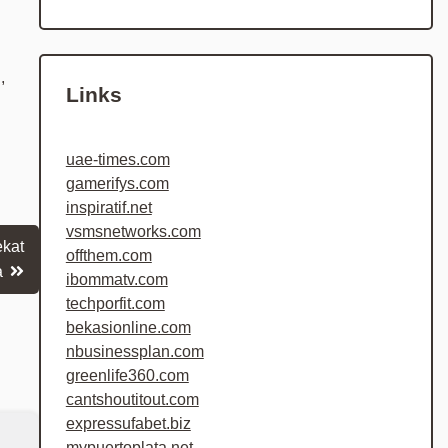
,
Links
uae-times.com
gamerifys.com
inspiratif.net
vsmsnetworks.com
ekat
offthem.com
a
ibommatv.com
techporfit.com
bekasionline.com
nbusinessplan.com
greenlife360.com
cantshoutitout.com
expressufabet.biz
mypuertoplata.net