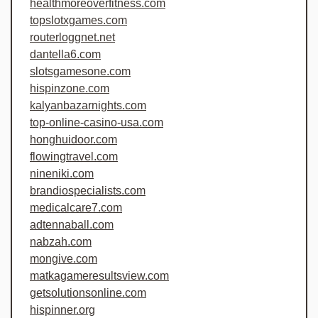
healthmoreoverfitness.com
topslotxgames.com
routerloggnet.net
dantella6.com
slotsgamesone.com
hispinzone.com
kalyanbazarnights.com
top-online-casino-usa.com
honghuidoor.com
flowingtravel.com
nineniki.com
brandiospecialists.com
medicalcare7.com
adtennaball.com
nabzah.com
mongive.com
matkagameresultsview.com
getsolutionsonline.com
hispinner.org