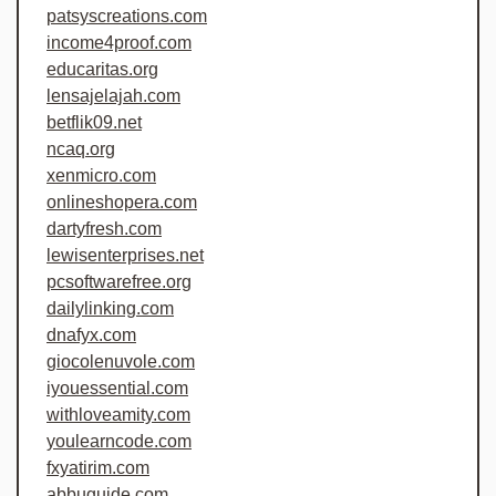
patsyscreations.com
income4proof.com
educaritas.org
lensajelajah.com
betflik09.net
ncaq.org
xenmicro.com
onlineshopera.com
dartyfresh.com
lewisenterprises.net
pcsoftwarefree.org
dailylinking.com
dnafyx.com
giocolenuvole.com
iyouessential.com
withloveamity.com
youlearncode.com
fxyatirim.com
abbuguide.com