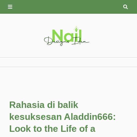
Skip
to
content
Rahasia di balik
kesuksesan Aladdin666:
Look to the Life of a