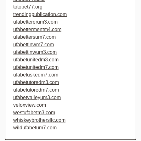
totobet77.org
trendingpublication.com
ufabettererum3.com
ufabettermentm4.com
ufabettersum7.com
ufabettinwm7.com
ufabettinwum3.com
ufabetunitedm3.com
ufabetunitedm7.com
ufabetuskedm7.com
ufabetutoredm3.com
ufabetutoredm7.com
ufabetvalleyum3.com
veloxview.com
westufabetm3.com
whiskeybrothersllc.com
wildufabetum7.com