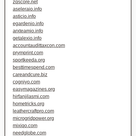
zqscore.net
aseleraio.info
asticio.info
egardenio.info
arxteamio.info
getalexio.info
accountaudittaxcon.com
prymprint.com
sportkeeda.org
besttimespend.com
careandcure.biz
cogniyo.com
easymagazines.org
hirfanjilasmi.com
hometricks.org
leathercraftpro.com
microgridpower.org
mixiqo.com
needglobe.com