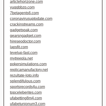
articlehorizone.com
yuqqbbzp.com
7betagents6.com
coronavirusuptodate.com
crackinstreams.com
gadgetspak.com
gearsngadget.com
hireseodoctor.com
lapsfit.com
levelup-fast.com
mytreepla.net
pokersimulations.com
replicamanufactory.net
rezultate-loto.info
splendifulous.com
sportsrecords4u.com
topceleberites.com
ufabetting8m4.com
ufabetunionum3.com