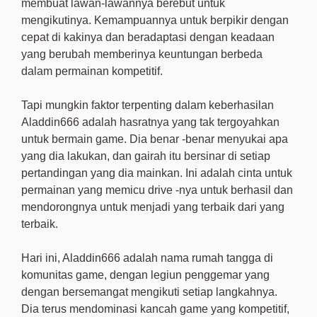
membuat lawan-lawannya berebut untuk
mengikutinya. Kemampuannya untuk berpikir dengan
cepat di kakinya dan beradaptasi dengan keadaan
yang berubah memberinya keuntungan berbeda
dalam permainan kompetitif.
Tapi mungkin faktor terpenting dalam keberhasilan
Aladdin666 adalah hasratnya yang tak tergoyahkan
untuk bermain game. Dia benar -benar menyukai apa
yang dia lakukan, dan gairah itu bersinar di setiap
pertandingan yang dia mainkan. Ini adalah cinta untuk
permainan yang memicu drive -nya untuk berhasil dan
mendorongnya untuk menjadi yang terbaik dari yang
terbaik.
Hari ini, Aladdin666 adalah nama rumah tangga di
komunitas game, dengan legiun penggemar yang
dengan bersemangat mengikuti setiap langkahnya.
Dia terus mendominasi kancah game yang kompetitif,