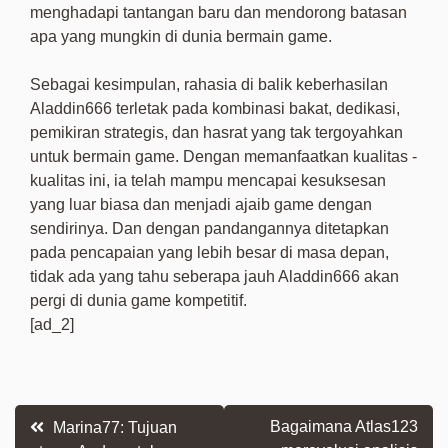
menghadapi tantangan baru dan mendorong batasan
apa yang mungkin di dunia bermain game.
Sebagai kesimpulan, rahasia di balik keberhasilan
Aladdin666 terletak pada kombinasi bakat, dedikasi,
pemikiran strategis, dan hasrat yang tak tergoyahkan
untuk bermain game. Dengan memanfaatkan kualitas -
kualitas ini, ia telah mampu mencapai kesuksesan
yang luar biasa dan menjadi ajaib game dengan
sendirinya. Dan dengan pandangannya ditetapkan
pada pencapaian yang lebih besar di masa depan,
tidak ada yang tahu seberapa jauh Aladdin666 akan
pergi di dunia game kompetitif.
[ad_2]
Post
Bagaimana Atlas123
Marina77: Tujuan