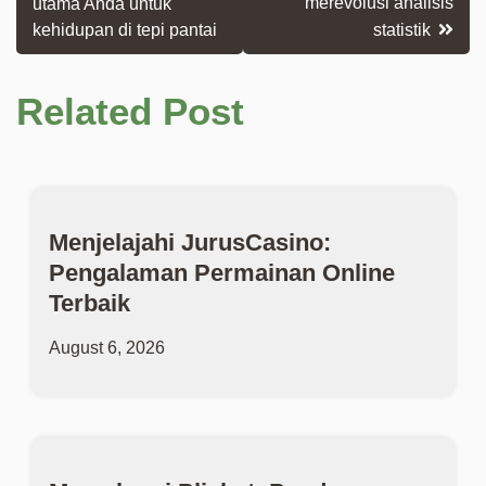
merevolusi analisis
utama Anda untuk
navigation
kehidupan di tepi pantai
statistik
Related Post
Menjelajahi JurusCasino:
Pengalaman Permainan Online
Terbaik
August 6, 2026