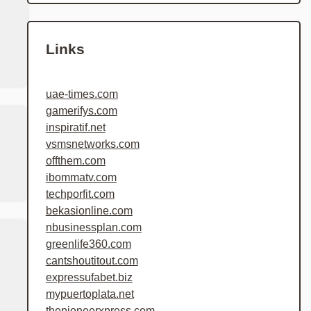
Links
uae-times.com
gamerifys.com
inspiratif.net
vsmsnetworks.com
offthem.com
ibommatv.com
techporfit.com
bekasionline.com
nbusinessplan.com
greenlife360.com
cantshoutitout.com
expressufabet.biz
mypuertoplata.net
thepioneerxpress.com