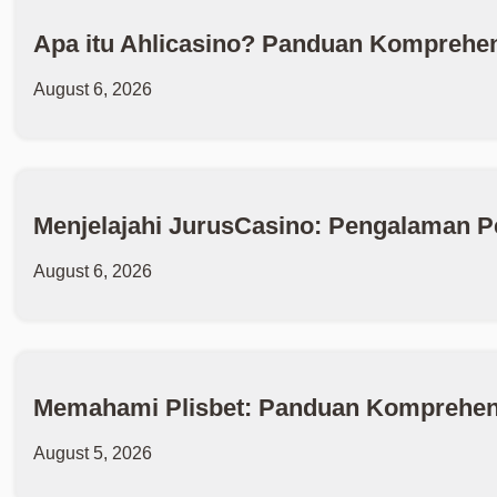
Apa itu Ahlicasino? Panduan Komprehen
August 6, 2026
Menjelajahi JurusCasino: Pengalaman P
August 6, 2026
Memahami Plisbet: Panduan Komprehen
August 5, 2026