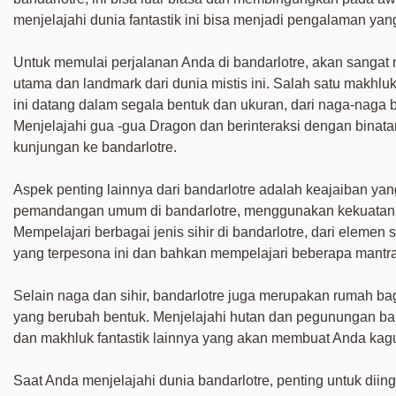
menjelajahi dunia fantastik ini bisa menjadi pengalaman yang
Untuk memulai perjalanan Anda di bandarlotre, akan sang
utama dan landmark dari dunia mistis ini. Salah satu makhlu
ini datang dalam segala bentuk dan ukuran, dari naga-naga b
Menjelajahi gua -gua Dragon dan berinteraksi dengan binatan
kunjungan ke bandarlotre.
Aspek penting lainnya dari bandarlotre adalah keajaiban yan
pemandangan umum di bandarlotre, menggunakan kekuatan m
Mempelajari berbagai jenis sihir di bandarlotre, dari elemen
yang terpesona ini dan bahkan mempelajari beberapa mantra
Selain naga dan sihir, bandarlotre juga merupakan rumah b
yang berubah bentuk. Menjelajahi hutan dan pegunungan ban
dan makhluk fantastik lainnya yang akan membuat Anda kag
Saat Anda menjelajahi dunia bandarlotre, penting untuk diing