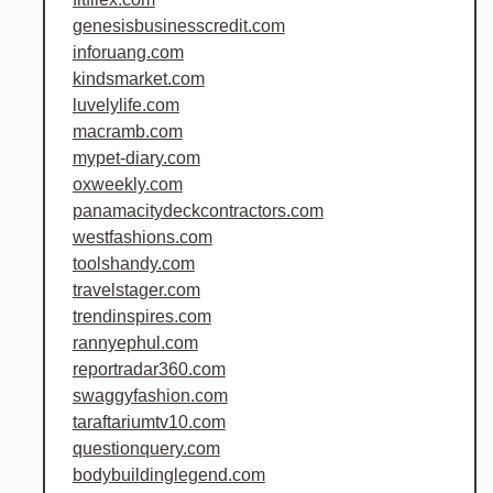
genesisbusinesscredit.com
inforuang.com
kindsmarket.com
luvelylife.com
macramb.com
mypet-diary.com
oxweekly.com
panamacitydeckcontractors.com
westfashions.com
toolshandy.com
travelstager.com
trendinspires.com
rannyephul.com
reportradar360.com
swaggyfashion.com
taraftariumtv10.com
questionquery.com
bodybuildinglegend.com