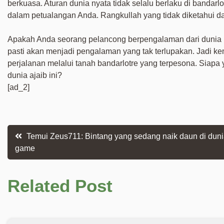
berkuasa. Aturan dunia nyata tidak selalu berlaku di bandarlo
dalam petualangan Anda. Rangkullah yang tidak diketahui dan 
Apakah Anda seorang pelancong berpengalaman dari dunia mis
pasti akan menjadi pengalaman yang tak terlupakan. Jadi ke
perjalanan melalui tanah bandarlotre yang terpesona. Siapa
dunia ajaib ini?
[ad_2]
Post
Temui Zeus711: Bintang yang sedang naik daun di dun
game
navigation
Related Post