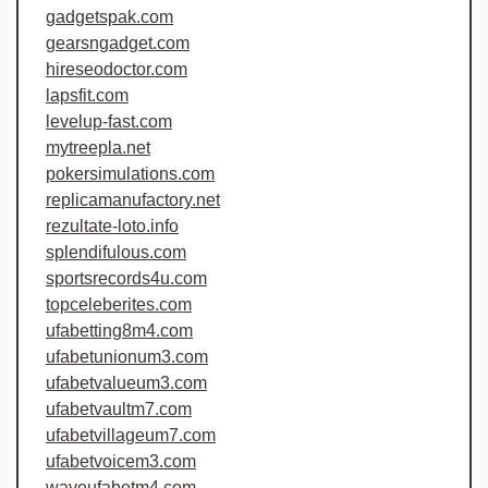
gadgetspak.com
gearsngadget.com
hireseodoctor.com
lapsfit.com
levelup-fast.com
mytreepla.net
pokersimulations.com
replicamanufactory.net
rezultate-loto.info
splendifulous.com
sportsrecords4u.com
topceleberites.com
ufabetting8m4.com
ufabetunionum3.com
ufabetvalueum3.com
ufabetvaultm7.com
ufabetvillageum7.com
ufabetvoicem3.com
waveufabetm4.com