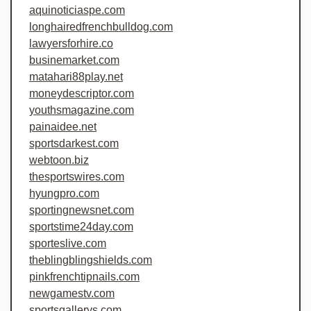
aquinoticiaspe.com
longhairedfrenchbulldog.com
lawyersforhire.co
businemarket.com
matahari88play.net
moneydescriptor.com
youthsmagazine.com
painaidee.net
sportsdarkest.com
webtoon.biz
thesportswires.com
hyungpro.com
sportingnewsnet.com
sportstime24day.com
sporteslive.com
theblingblingshields.com
pinkfrenchtipnails.com
newgamestv.com
sportsgallerys.com