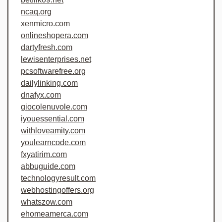
ncaq.org
xenmicro.com
onlineshopera.com
dartyfresh.com
lewisenterprises.net
pcsoftwarefree.org
dailylinking.com
dnafyx.com
giocolenuvole.com
iyouessential.com
withloveamity.com
youlearncode.com
fxyatirim.com
abbuguide.com
technologyresult.com
webhostingoffers.org
whatszow.com
ehomeamerca.com