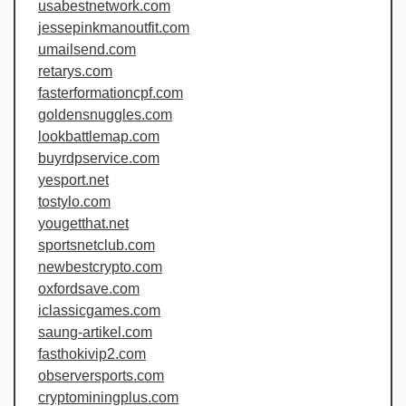
usabestnetwork.com
jessepinkmanoutfit.com
umailsend.com
retarys.com
fasterformationcpf.com
goldensnuggles.com
lookbattlemap.com
buyrdpservice.com
yesport.net
tostylo.com
yougetthat.net
sportsnetclub.com
newbestcrypto.com
oxfordsave.com
iclassicgames.com
saung-artikel.com
fasthokivip2.com
observersports.com
cryptominingplus.com