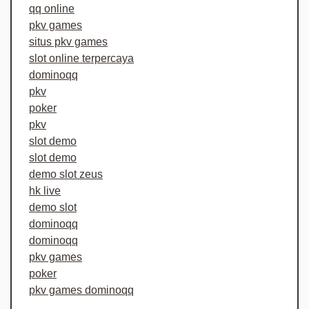
qq online
pkv games
situs pkv games
slot online terpercaya
dominoqq
pkv
poker
pkv
slot demo
slot demo
demo slot zeus
hk live
demo slot
dominoqq
dominoqq
pkv games
poker
pkv games dominoqq