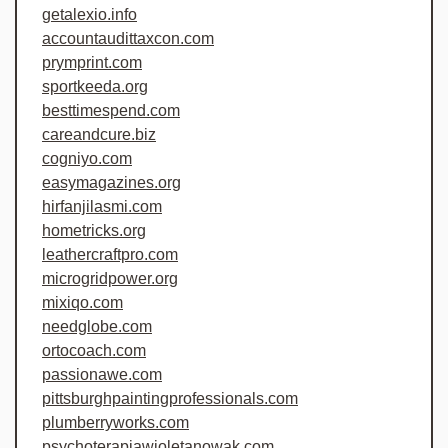
getalexio.info
accountaudittaxcon.com
prymprint.com
sportkeeda.org
besttimespend.com
careandcure.biz
cogniyo.com
easymagazines.org
hirfanjilasmi.com
hometricks.org
leathercraftpro.com
microgridpower.org
mixiqo.com
needglobe.com
ortocoach.com
passionawe.com
pittsburghpaintingprofessionals.com
plumberryworks.com
psychoterapiawioletanowak.com