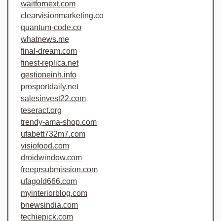
waitfornext.com
clearvisionmarketing.co
quantum-code.co
whatnews.me
final-dream.com
finest-replica.net
gestioneinh.info
prosportdaily.net
salesinvest22.com
teseract.org
trendy-ama-shop.com
ufabett732m7.com
visiofood.com
droidwindow.com
freeprsubmission.com
ufagold666.com
myinteriorblog.com
bnewsindia.com
techiepick.com