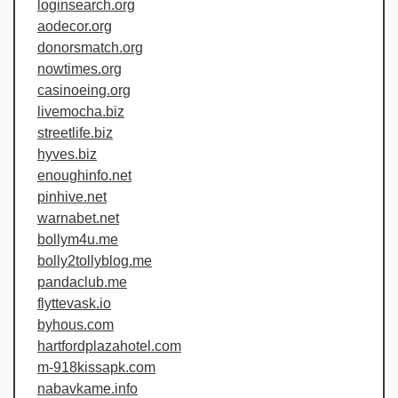
loginsearch.org
aodecor.org
donorsmatch.org
nowtimes.org
casinoeing.org
livemocha.biz
streetlife.biz
hyves.biz
enoughinfo.net
pinhive.net
warnabet.net
bollym4u.me
bolly2tollyblog.me
pandaclub.me
flyttevask.io
byhous.com
hartfordplazahotel.com
m-918kissapk.com
nabavkame.info