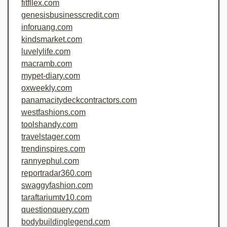
fitfllex.com
genesisbusinesscredit.com
inforuang.com
kindsmarket.com
luvelylife.com
macramb.com
mypet-diary.com
oxweekly.com
panamacitydeckcontractors.com
westfashions.com
toolshandy.com
travelstager.com
trendinspires.com
rannyephul.com
reportradar360.com
swaggyfashion.com
taraftariumtv10.com
questionquery.com
bodybuildinglegend.com