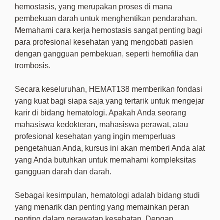
hemostasis, yang merupakan proses di mana
pembekuan darah untuk menghentikan pendarahan.
Memahami cara kerja hemostasis sangat penting bagi
para profesional kesehatan yang mengobati pasien
dengan gangguan pembekuan, seperti hemofilia dan
trombosis.
Secara keseluruhan, HEMAT138 memberikan fondasi
yang kuat bagi siapa saja yang tertarik untuk mengejar
karir di bidang hematologi. Apakah Anda seorang
mahasiswa kedokteran, mahasiswa perawat, atau
profesional kesehatan yang ingin memperluas
pengetahuan Anda, kursus ini akan memberi Anda alat
yang Anda butuhkan untuk memahami kompleksitas
gangguan darah dan darah.
Sebagai kesimpulan, hematologi adalah bidang studi
yang menarik dan penting yang memainkan peran
penting dalam perawatan kesehatan. Dengan