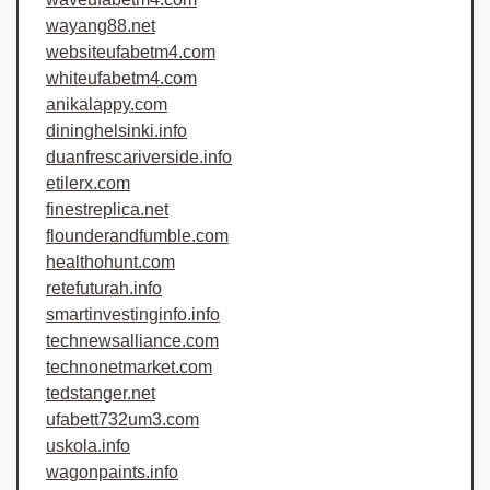
wayang88.net
websiteufabetm4.com
whiteufabetm4.com
anikalappy.com
dininghelsinki.info
duanfrescariverside.info
etilerx.com
finestreplica.net
flounderandfumble.com
healthohunt.com
retefuturah.info
smartinvestinginfo.info
technewsalliance.com
technonetmarket.com
tedstanger.net
ufabett732um3.com
uskola.info
wagonpaints.info