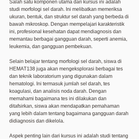
Salah satu komponen utama dari kursus ini adalah
studi morfologi sel darah. Ini melibatkan memeriksa
ukuran, bentuk, dan struktur sel darah yang berbeda di
bawah mikroskop. Dengan mempelajari karakteristik
ini, profesional kesehatan dapat mendiagnosis dan
memantau berbagai gangguan darah, seperti anemia,
leukemia, dan gangguan pembekuan.
Selain belajar tentang morfologi sel darah, siswa di
HEMAT138 juga akan mengeksplorasi berbagai tes
dan teknik laboratorium yang digunakan dalam
hematologi. Ini termasuk jumlah sel darah, tes
koagulasi, dan analisis noda darah. Dengan
memahami bagaimana tes ini dilakukan dan
ditafsirkan, siswa akan mendapatkan pemahaman
yang lebih dalam tentang bagaimana gangguan darah
didiagnosis dan dikelola.
Aspek penting lain dari kursus ini adalah studi tentang