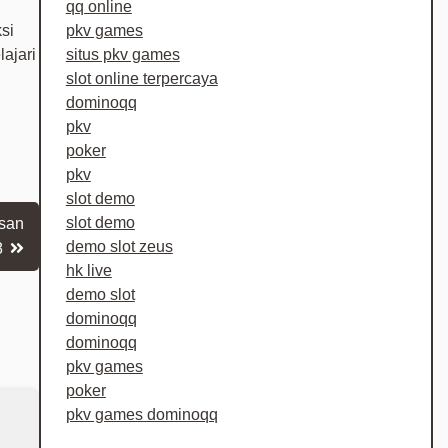
qq online
si
pkv games
ajari
situs pkv games
slot online terpercaya
dominoqq
pkv
poker
pkv
slot demo
slot demo
esan
demo slot zeus
8
hk live
demo slot
dominoqq
dominoqq
pkv games
poker
pkv games dominoqq