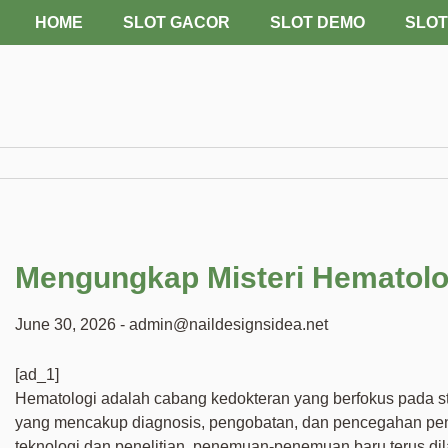
Skip
HOME
SLOT GACOR
SLOT DEMO
SLOT
to
content
Mengungkap Misteri Hematolo
June 30, 2026
-
admin@naildesignsidea.net
[ad_1]
Hematologi adalah cabang kedokteran yang berfokus pada stud
yang mencakup diagnosis, pengobatan, dan pencegahan peny
teknologi dan penelitian, penemuan-penemuan baru terus dil