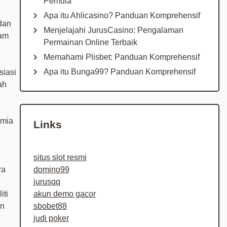
Pemula
Apa itu Ahlicasino? Panduan Komprehensif
dan
Menjelajahi JurusCasino: Pengalaman
lam
Permainan Online Terbaik
Memahami Plisbet: Panduan Komprehensif
Apa itu Bunga99? Panduan Komprehensif
siasi
ah
emia
Links
situs slot resmi
ra
domino99
jurusqq
iti
akun demo gacor
an
sbobet88
judi poker