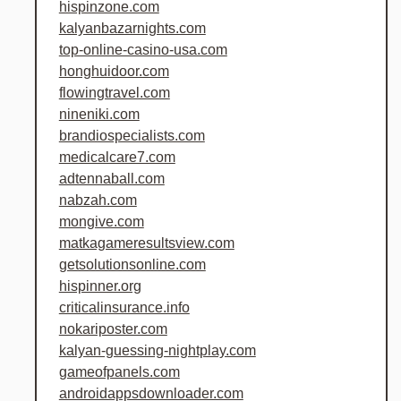
hispinzone.com
kalyanbazarnights.com
top-online-casino-usa.com
honghuidoor.com
flowingtravel.com
nineniki.com
brandiospecialists.com
medicalcare7.com
adtennaball.com
nabzah.com
mongive.com
matkagameresultsview.com
getsolutionsonline.com
hispinner.org
criticalinsurance.info
nokariposter.com
kalyan-guessing-nightplay.com
gameofpanels.com
androidappsdownloader.com