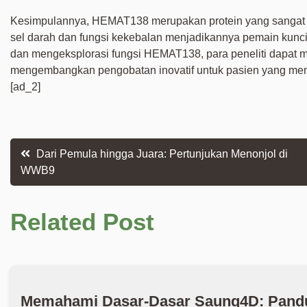
Kesimpulannya, HEMAT138 merupakan protein yang sangat m
sel darah dan fungsi kekebalan menjadikannya pemain kunc
dan mengeksplorasi fungsi HEMAT138, para peneliti dapat
mengembangkan pengobatan inovatif untuk pasien yang me
[ad_2]
Post
Dari Pemula hingga Juara: Pertunjukan Menonjol di
WWB9
navigation
Related Post
Memahami Dasar-Dasar Saung4D: Pand