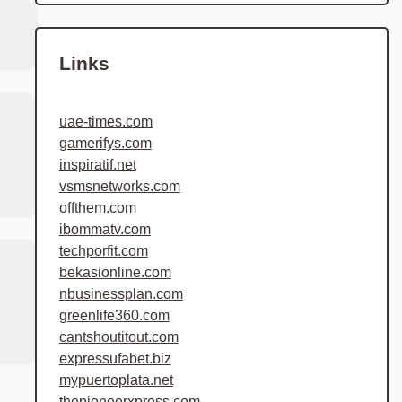
Links
uae-times.com
gamerifys.com
inspiratif.net
vsmsnetworks.com
offthem.com
ibommatv.com
techporfit.com
bekasionline.com
nbusinessplan.com
greenlife360.com
cantshoutitout.com
expressufabet.biz
mypuertoplata.net
thepioneerxpress.com