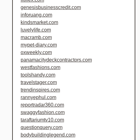
genesisbusinesscredit.com
inforuang.com
kindsmarket.com
luvelylife.com
macramb.com
mypet-diary.com
oxweekly.com
panamacitydeckcontractors.com
westfashions.com
toolshandy.com
travelstager.com
trendinspires.com
rannyephul.com
reportradar360.com
swaggyfashion.com
taraftariumtv10.com
questionquery.com
bodybuildinglegend.com