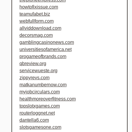
howtofixissue.com
teamufabet.biz
webfullform.com
allviddownload.com
decorsmag.com
gamblingcasinonews.com
universitiesofamerica.net
progameofbrands.com
qbreview.org
servicewueste.org
zippyrevs.com
matkanumbernow.com
myjobcirculars.com
healthmoreoverfitness.com
topslotxgames.com
routerloggnet.net
dantella6.com
slotsgamesone.com