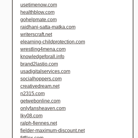
usetimenow.com
healthblow.com
gohelpmate.com
rajdhani-satta-matka.com
writerscraft.net
elearning-childprotection.com
wrestling4mena.com
knowledgeforall.info
brand2lastio.com
usadigitalservices.com
socialhoppers.com
creativedream.net
n2315.com
getwebonline.com
onlyfansheaven.com
lky08.com
ralph-fiennes.net
fielder-maximum-discount.net
fitfllex.com