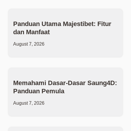
Panduan Utama Majestibet: Fitur
dan Manfaat
August 7, 2026
Memahami Dasar-Dasar Saung4D:
Panduan Pemula
August 7, 2026