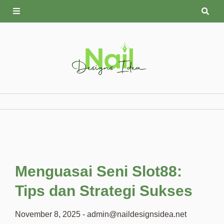
Skip
to
content
Menguasai Seni Slot88:
Tips dan Strategi Sukses
November 8, 2025
-
admin@naildesignsidea.net