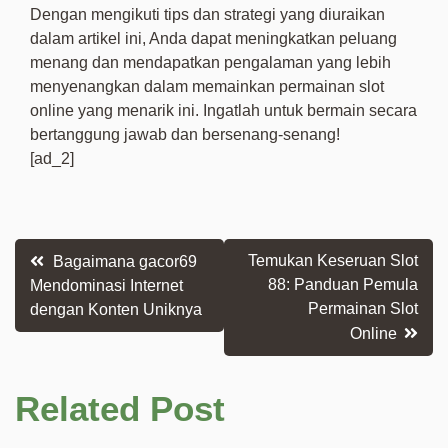
Dengan mengikuti tips dan strategi yang diuraikan
dalam artikel ini, Anda dapat meningkatkan peluang
menang dan mendapatkan pengalaman yang lebih
menyenangkan dalam memainkan permainan slot
online yang menarik ini. Ingatlah untuk bermain secara
bertanggung jawab dan bersenang-senang!
[ad_2]
Post
Temukan Keseruan Slot
Bagaimana gacor69
88: Panduan Pemula
Mendominasi Internet
navigation
Permainan Slot
dengan Konten Uniknya
Online
Related Post