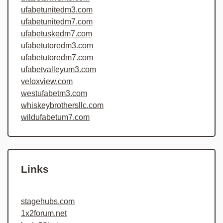
ufabetunitedm3.com
ufabetunitedm7.com
ufabetuskedm7.com
ufabetutoredm3.com
ufabetutoredm7.com
ufabetvalleyum3.com
veloxview.com
westufabetm3.com
whiskeybrothersllc.com
wildufabetum7.com
Links
stagehubs.com
1x2forum.net