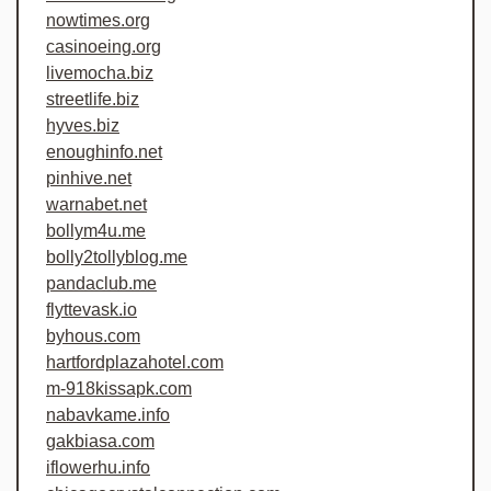
nowtimes.org
casinoeing.org
livemocha.biz
streetlife.biz
hyves.biz
enoughinfo.net
pinhive.net
warnabet.net
bollym4u.me
bolly2tollyblog.me
pandaclub.me
flyttevask.io
byhous.com
hartfordplazahotel.com
m-918kissapk.com
nabavkame.info
gakbiasa.com
iflowerhu.info