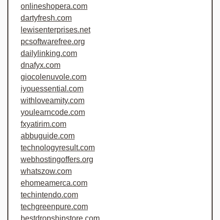
onlineshopera.com
dartyfresh.com
lewisenterprises.net
pcsoftwarefree.org
dailylinking.com
dnafyx.com
giocolenuvole.com
iyouessential.com
withloveamity.com
youlearncode.com
fxyatirim.com
abbuguide.com
technologyresult.com
webhostingoffers.org
whatszow.com
ehomeamerca.com
techintendo.com
techgreenpure.com
bestdropshipstore.com