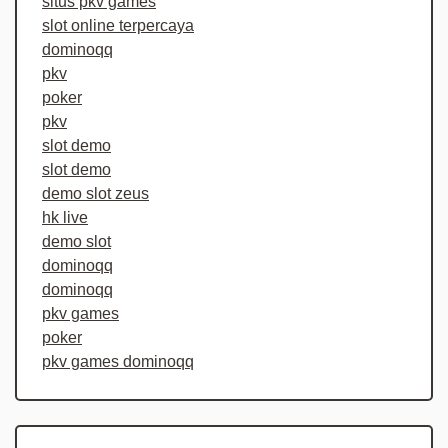
situs pkv games
slot online terpercaya
dominoqq
pkv
poker
pkv
slot demo
slot demo
demo slot zeus
hk live
demo slot
dominoqq
dominoqq
pkv games
poker
pkv games dominoqq