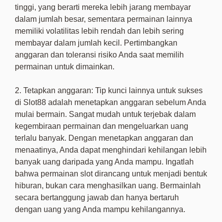
tinggi, yang berarti mereka lebih jarang membayar
dalam jumlah besar, sementara permainan lainnya
memiliki volatilitas lebih rendah dan lebih sering
membayar dalam jumlah kecil. Pertimbangkan
anggaran dan toleransi risiko Anda saat memilih
permainan untuk dimainkan.
2. Tetapkan anggaran: Tip kunci lainnya untuk sukses
di Slot88 adalah menetapkan anggaran sebelum Anda
mulai bermain. Sangat mudah untuk terjebak dalam
kegembiraan permainan dan mengeluarkan uang
terlalu banyak. Dengan menetapkan anggaran dan
menaatinya, Anda dapat menghindari kehilangan lebih
banyak uang daripada yang Anda mampu. Ingatlah
bahwa permainan slot dirancang untuk menjadi bentuk
hiburan, bukan cara menghasilkan uang. Bermainlah
secara bertanggung jawab dan hanya bertaruh
dengan uang yang Anda mampu kehilangannya.