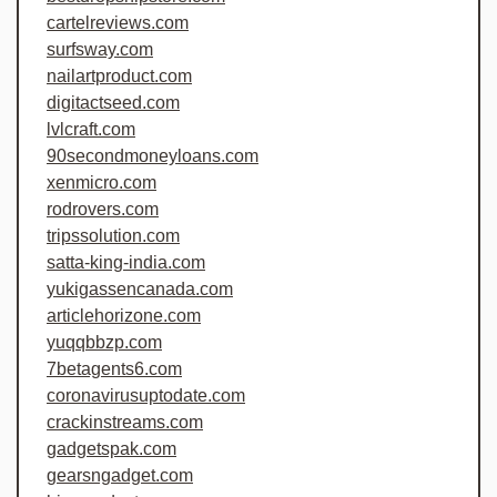
cartelreviews.com
surfsway.com
nailartproduct.com
digitactseed.com
lvlcraft.com
90secondmoneyloans.com
xenmicro.com
rodrovers.com
tripssolution.com
satta-king-india.com
yukigassencanada.com
articlehorizone.com
yuqqbbzp.com
7betagents6.com
coronavirusuptodate.com
crackinstreams.com
gadgetspak.com
gearsngadget.com