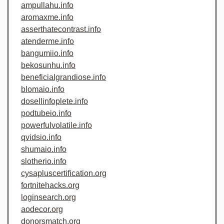
ampullahu.info
aromaxme.info
asserthatecontrast.info
atenderme.info
bangumiio.info
bekosunhu.info
beneficialgrandiose.info
blomaio.info
dosellinfoplete.info
podtubeio.info
powerfulvolatile.info
qvidsio.info
shumaio.info
slotherio.info
cysapluscertification.org
fortnitehacks.org
loginsearch.org
aodecor.org
donorsmatch.org