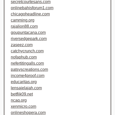
secretcourtesans.com
onlinebahisforum1.com
chicagoheadline.com
camming.org
rajalion88.com
goupuntacana.com
riversedgepark.com
zaseez.com
catchycrunch.com
nofaphub.com
nefertitingalls.com
patsyscreations.com
income4proof.com
educaritas.org
lensajelajah.com
betflik09.net
ncaq.org
xenmicro.com
onlineshopera.com