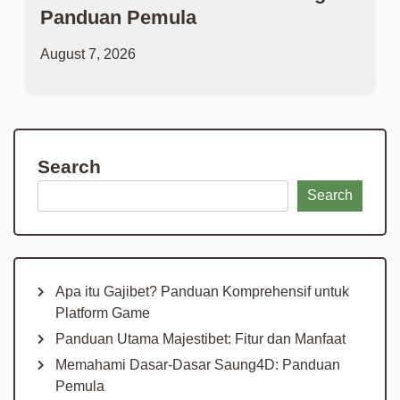
Panduan Pemula
August 7, 2026
Search
Search
Apa itu Gajibet? Panduan Komprehensif untuk
Platform Game
Panduan Utama Majestibet: Fitur dan Manfaat
Memahami Dasar-Dasar Saung4D: Panduan
Pemula