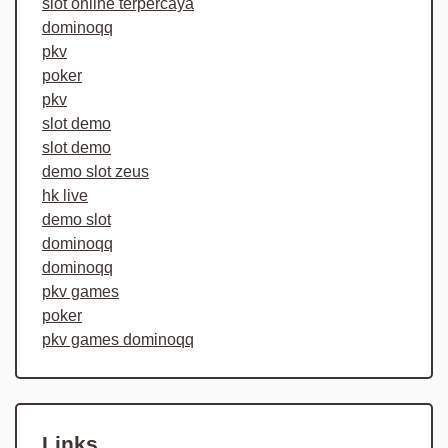
slot online terpercaya
dominoqq
pkv
poker
pkv
slot demo
slot demo
demo slot zeus
hk live
demo slot
dominoqq
dominoqq
pkv games
poker
pkv games dominoqq
Links