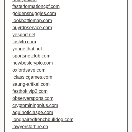
fasterformationcpf.com
goldensnuggles.com
lookbattlemap.com
buyrdpservice.com
yesport.net
tostylo.com
yougetthat.net
sportsnetclub.com
newbestcrypto.com
oxfordsave.com
iclassicgames.com
saung-artikel.com
fasthokivip2.com
observersports.com
cryptominingplus.com
aquinoticiaspe.com
longhairedfrenchbulldog.com
lawyersforhire.co