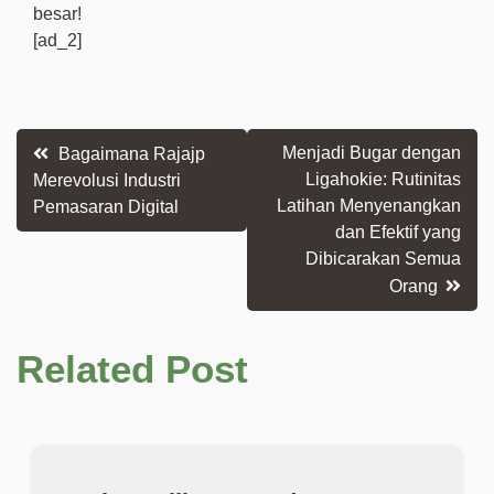
besar!
[ad_2]
Post
Menjadi Bugar dengan
Bagaimana Rajajp
Ligahokie: Rutinitas
Merevolusi Industri
navigation
Latihan Menyenangkan
Pemasaran Digital
dan Efektif yang
Dibicarakan Semua
Orang
Related Post