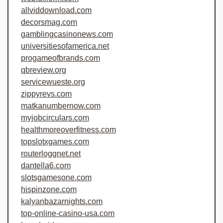
allviddownload.com
decorsmag.com
gamblingcasinonews.com
universitiesofamerica.net
progameofbrands.com
qbreview.org
servicewueste.org
zippyrevs.com
matkanumbernow.com
myjobcirculars.com
healthmoreoverfitness.com
topslotxgames.com
routerloggnet.net
dantella6.com
slotsgamesone.com
hispinzone.com
kalyanbazarnights.com
top-online-casino-usa.com