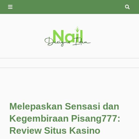
Skip
to
content
Melepaskan Sensasi dan
Kegembiraan Pisang777:
Review Situs Kasino