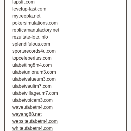
lapsfit.com
levelup-fast.com
mytreepla.net
pokersimulations.com
replicamanufactory.net
rezultate-loto.info
splendifulous.com
sportsrecords4u.com
topceleberites.com
ufabetting8m4.com
ufabetunionum3.com
ufabetvalueum3.com
ufabetvaultm7.com
ufabetvillageum7.com
ufabetvoicem3.com
waveufabetm4.com
wayang88.net
websiteufabetm4.com
whiteufabetm4.com