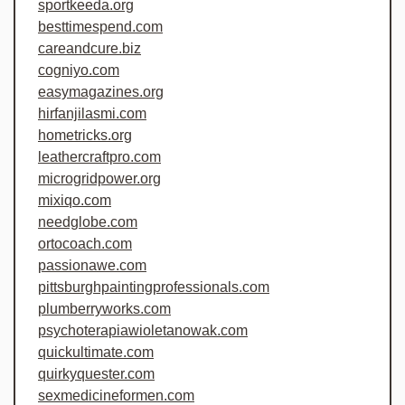
sportkeeda.org
besttimespend.com
careandcure.biz
cogniyo.com
easymagazines.org
hirfanjilasmi.com
hometricks.org
leathercraftpro.com
microgridpower.org
mixiqo.com
needglobe.com
ortocoach.com
passionawe.com
pittsburghpaintingprofessionals.com
plumberryworks.com
psychoterapiawioletanowak.com
quickultimate.com
quirkyquester.com
sexmedicineformen.com