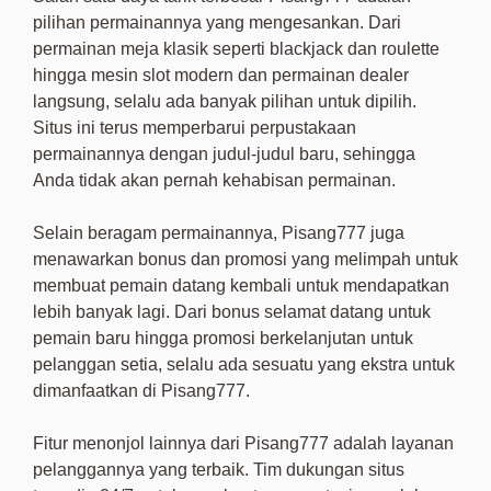
pilihan permainannya yang mengesankan. Dari
permainan meja klasik seperti blackjack dan roulette
hingga mesin slot modern dan permainan dealer
langsung, selalu ada banyak pilihan untuk dipilih.
Situs ini terus memperbarui perpustakaan
permainannya dengan judul-judul baru, sehingga
Anda tidak akan pernah kehabisan permainan.
Selain beragam permainannya, Pisang777 juga
menawarkan bonus dan promosi yang melimpah untuk
membuat pemain datang kembali untuk mendapatkan
lebih banyak lagi. Dari bonus selamat datang untuk
pemain baru hingga promosi berkelanjutan untuk
pelanggan setia, selalu ada sesuatu yang ekstra untuk
dimanfaatkan di Pisang777.
Fitur menonjol lainnya dari Pisang777 adalah layanan
pelanggannya yang terbaik. Tim dukungan situs