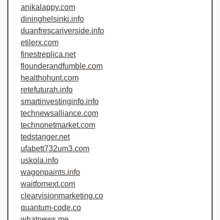
anikalappy.com
dininghelsinki.info
duanfrescariverside.info
etilerx.com
finestreplica.net
flounderandfumble.com
healthohunt.com
retefuturah.info
smartinvestinginfo.info
technewsalliance.com
technonetmarket.com
tedstanger.net
ufabett732um3.com
uskola.info
wagonpaints.info
waitfornext.com
clearvisionmarketing.co
quantum-code.co
whatnews.me