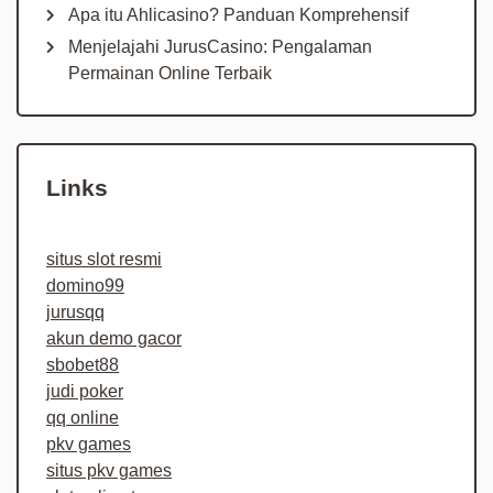
Apa itu Ahlicasino? Panduan Komprehensif
Menjelajahi JurusCasino: Pengalaman
Permainan Online Terbaik
Links
situs slot resmi
domino99
jurusqq
akun demo gacor
sbobet88
judi poker
qq online
pkv games
situs pkv games