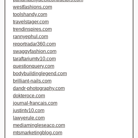
westfashions.com
toolshandy.com
travelstager.com
trendinspires.com
rannyephul.com
reportradar360.com
swaggyfashion.com
taraftariumtv10.com
questionquery.com
bodybuildinglegend.com
brilliant-nails.com
dandr-photography.com
dokteroce.com
journal-francais.com
justintv10.com
lawyerule.com
mediamingleseaco.com
mtsmarketingblog.com