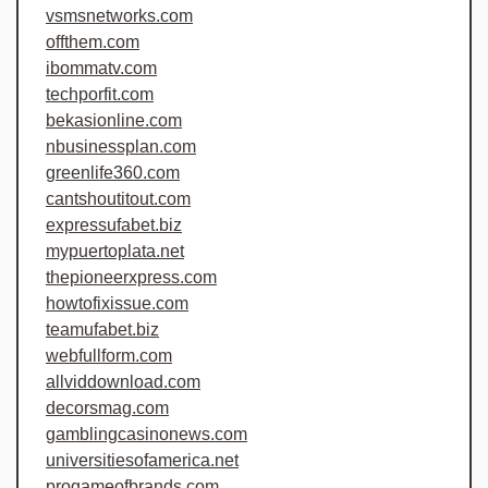
vsmsnetworks.com
offthem.com
ibommatv.com
techporfit.com
bekasionline.com
nbusinessplan.com
greenlife360.com
cantshoutitout.com
expressufabet.biz
mypuertoplata.net
thepioneerxpress.com
howtofixissue.com
teamufabet.biz
webfullform.com
allviddownload.com
decorsmag.com
gamblingcasinonews.com
universitiesofamerica.net
progameofbrands.com