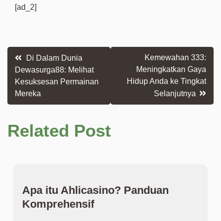
[ad_2]
Post
Kemewahan 333:
Di Dalam Dunia
Meningkatkan Gaya
Dewasurga88: Melihat
navigation
Hidup Anda ke Tingkat
Kesuksesan Permainan
Mereka
Selanjutnya
Related Post
Apa itu Ahlicasino? Panduan
Komprehensif