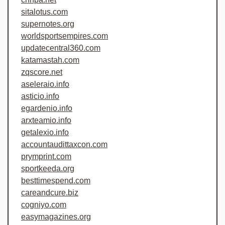
sitalotus.com
supernotes.org
worldsportsempires.com
updatecentral360.com
katamastah.com
zqscore.net
aseleraio.info
asticio.info
egardenio.info
arxteamio.info
getalexio.info
accountaudittaxcon.com
prymprint.com
sportkeeda.org
besttimespend.com
careandcure.biz
cogniyo.com
easymagazines.org