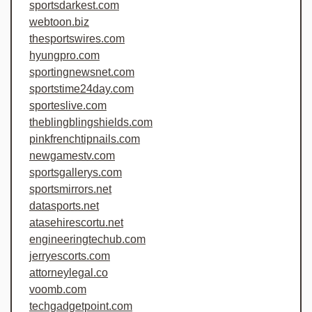
sportsdarkest.com
webtoon.biz
thesportswires.com
hyungpro.com
sportingnewsnet.com
sportstime24day.com
sporteslive.com
theblingblingshields.com
pinkfrenchtipnails.com
newgamestv.com
sportsgallerys.com
sportsmirrors.net
datasports.net
atasehirescortu.net
engineeringtechub.com
jerryescorts.com
attorneylegal.co
voomb.com
techgadgetpoint.com