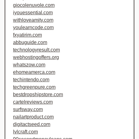
giocolenuvole.com
iyouessential.com
withloveamity.com
youlearncode.com
fxyatirim.com
abbuguide.com
technologyresult.com
webhostingoffers.org
whatszow.com
ehomeamerca.com
techintendo.com
techgreenpure.com
bestdropshipstore.com
cartelreviews.com
surfsway.com
nailartproduct.com
digitactseed.com
lvlcraft.com