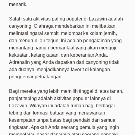
menarik.
Salah satu aktivitas paling populer di Lazawin adalah
canyoning. Olahraga mendebarkan ini melibatkan
melintasi ngarai sempit, melompat ke kolam jernih,
dan menuruni air terjun. Ini adalah pengalaman yang
menantang namun bermanfaat yang akan menguji
kekuatan, ketangkasan, dan keberanian Anda.
Adrenalin yang Anda dapatkan dari canyoning tidak
ada duanya, menjadikannya favorit di kalangan
penggemar petualangan.
Bagi mereka yang lebih memilih tinggal di atas tanah,
panjat tebing adalah aktivitas populer lainnya di
Lazawin. Wilayah ini adalah rumah bagi berbagai
tebing dan formasi batuan yang menawarkan
kesempatan tanpa batas bagi pendaki dari semua
tingkatan. Apakah Anda seorang pemula yang ingin
mempelajari dasar-dasarnya atau seorang pendaki