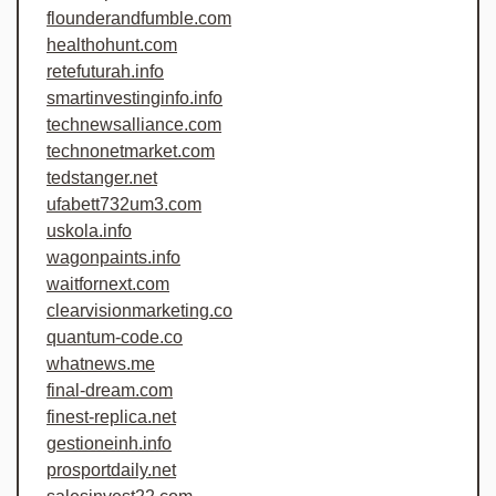
flounderandfumble.com
healthohunt.com
retefuturah.info
smartinvestinginfo.info
technewsalliance.com
technonetmarket.com
tedstanger.net
ufabett732um3.com
uskola.info
wagonpaints.info
waitfornext.com
clearvisionmarketing.co
quantum-code.co
whatnews.me
final-dream.com
finest-replica.net
gestioneinh.info
prosportdaily.net