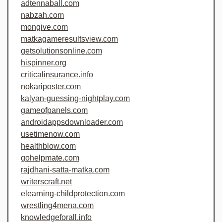
adtennaball.com
nabzah.com
mongive.com
matkagameresultsview.com
getsolutionsonline.com
hispinner.org
criticalinsurance.info
nokariposter.com
kalyan-guessing-nightplay.com
gameofpanels.com
androidappsdownloader.com
usetimenow.com
healthblow.com
gohelpmate.com
rajdhani-satta-matka.com
writerscraft.net
elearning-childprotection.com
wrestling4mena.com
knowledgeforall.info