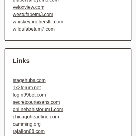
veloxview.com
westufabetm3.com
whiskeybrothersllc.com
wildufabetum7.com
Links
stagehubs.com
1x2forum.net
login99bet.com
secretcourtesans.com
onlinebahisforum1.com
chicagoheadline.com
camming.org
rajalion88.com