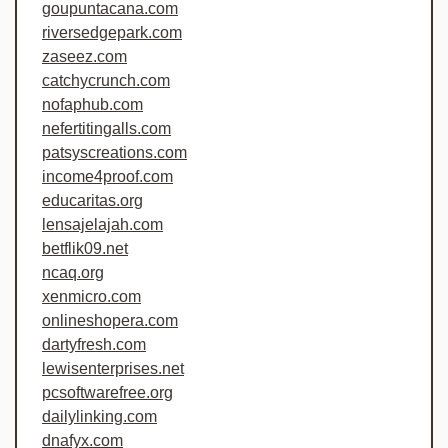
goupuntacana.com
riversedgepark.com
zaseez.com
catchycrunch.com
nofaphub.com
nefertitingalls.com
patsyscreations.com
income4proof.com
educaritas.org
lensajelajah.com
betflik09.net
ncaq.org
xenmicro.com
onlineshopera.com
dartyfresh.com
lewisenterprises.net
pcsoftwarefree.org
dailylinking.com
dnafyx.com