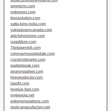
90secondmoneyloans.com
xenmicro.com
rodrovers.com
tripssolution.com
satta-king-india.com
yukigassencanada.com
articlehorizone.com
yuqqbbzp.com
7betagents6.com
coronavirusuptodate.com
crackinstreams.com
gadgetspak.com
gearsngadget.com
hireseodoctor.com
lapsfit.com
levelup-fast.com
mytreepla.net
pokersimulations.com
replicamanufactory.net