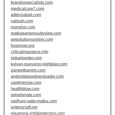
brandiospecialists.com
medicalcare7.com
adtennaball.com
nabzah.com
mongive.com
matkagameresultsview.com
getsolutionsonline.com
hispinner.org
criticalinsurance.info
nokariposter.com
kalyan-guessing-nightplay.com
gameofpanels.com
androidappsdownloader.com
usetimenow.com
healthblow.com
gohelpmate.com
rajdhani-satta-matka.com
writerscraft.net
elearning-childprotection.com