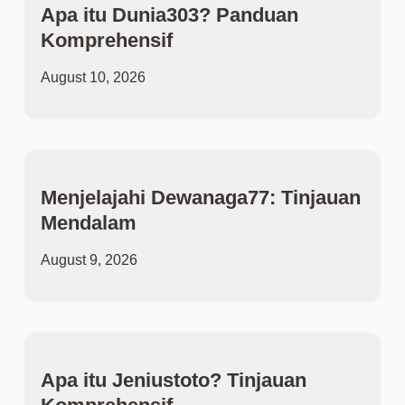
Apa itu Dunia303? Panduan
Komprehensif
August 10, 2026
Menjelajahi Dewanaga77: Tinjauan
Mendalam
August 9, 2026
Apa itu Jeniustoto? Tinjauan