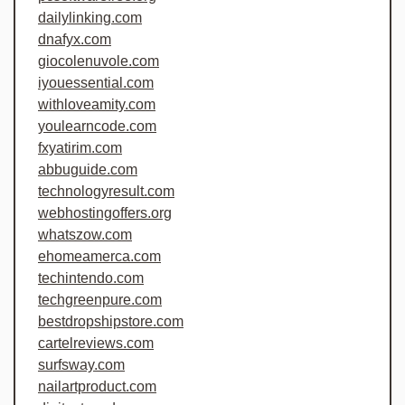
dailylinking.com
dnafyx.com
giocolenuvole.com
iyouessential.com
withloveamity.com
youlearncode.com
fxyatirim.com
abbuguide.com
technologyresult.com
webhostingoffers.org
whatszow.com
ehomeamerca.com
techintendo.com
techgreenpure.com
bestdropshipstore.com
cartelreviews.com
surfsway.com
nailartproduct.com