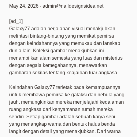
May 24, 2026
-
admin@naildesignsidea.net
[ad_1]
Galaxy77 adalah perjalanan visual menakjubkan
melintasi bintang-bintang yang memikat pemirsa
dengan keindahannya yang memukau dan lanskap
dunia lain. Koleksi gambar menakjubkan ini
menampilkan alam semesta yang luas dan misterius
dengan segala kemegahannya, menawarkan
gambaran sekilas tentang keajaiban luar angkasa.
Keindahan Galaxy77 terletak pada kemampuannya
untuk membawa pemirsa ke galaksi dan nebula yang
jauh, memungkinkan mereka menjelajahi kedalaman
ruang angkasa dari kenyamanan rumah mereka
sendiri. Setiap gambar adalah sebuah karya seni,
yang menangkap warna dan bentuk halus benda
langit dengan detail yang menakjubkan. Dari warna