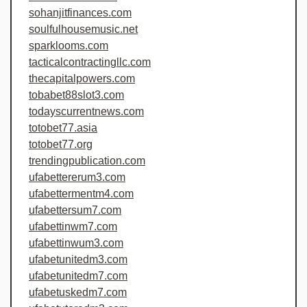
sohanjitfinances.com
soulfulhousemusic.net
sparklooms.com
tacticalcontractingllc.com
thecapitalpowers.com
tobabet88slot3.com
todayscurrentnews.com
totobet77.asia
totobet77.org
trendingpublication.com
ufabettererum3.com
ufabettermentm4.com
ufabettersum7.com
ufabettinwm7.com
ufabettinwum3.com
ufabetunitedm3.com
ufabetunitedm7.com
ufabetuskedm7.com