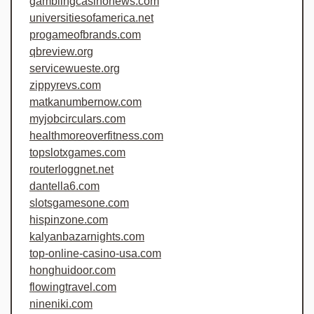
gamblingcasinonews.com
universitiesofamerica.net
progameofbrands.com
qbreview.org
servicewueste.org
zippyrevs.com
matkanumbernow.com
myjobcirculars.com
healthmoreoverfitness.com
topslotxgames.com
routerloggnet.net
dantella6.com
slotsgamesone.com
hispinzone.com
kalyanbazarnights.com
top-online-casino-usa.com
honghuidoor.com
flowingtravel.com
nineniki.com