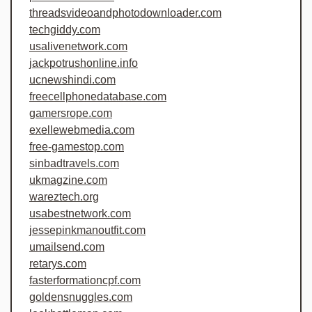
threadsvideoandphotodownloader.com
techgiddy.com
usalivenetwork.com
jackpotrushonline.info
ucnewshindi.com
freecellphonedatabase.com
gamersrope.com
exellewebmedia.com
free-gamestop.com
sinbadtravels.com
ukmagzine.com
wareztech.org
usabestnetwork.com
jessepinkmanoutfit.com
umailsend.com
retarys.com
fasterformationcpf.com
goldensnuggles.com