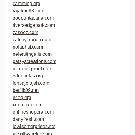
camming.org
rajalion88.com
goupuntacana.com
riversedgepark.com
zaseez.com
catchycrunch.com
nofaphub.com
nefertitingalls.com
patsyscreations.com
income4proof.com
educaritas.org
lensajelajah.com
betflik09.net
ncaq.org
xenmicro.com
onlineshopera.com
dartyfresh.com
lewisenterprises.net
pcsoftwarefree.org