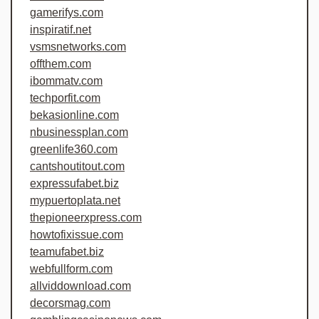
gamerifys.com
inspiratif.net
vsmsnetworks.com
offthem.com
ibommatv.com
techporfit.com
bekasionline.com
nbusinessplan.com
greenlife360.com
cantshoutitout.com
expressufabet.biz
mypuertoplata.net
thepioneerxpress.com
howtofixissue.com
teamufabet.biz
webfullform.com
allviddownload.com
decorsmag.com