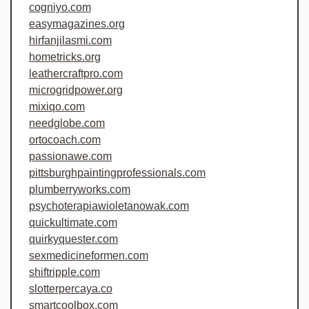
cogniyo.com
easymagazines.org
hirfanjilasmi.com
hometricks.org
leathercraftpro.com
microgridpower.org
mixiqo.com
needglobe.com
ortocoach.com
passionawe.com
pittsburghpaintingprofessionals.com
plumberryworks.com
psychoterapiawioletanowak.com
quickultimate.com
quirkyquester.com
sexmedicineformen.com
shiftripple.com
slotterpercaya.co
smartcoolbox.com