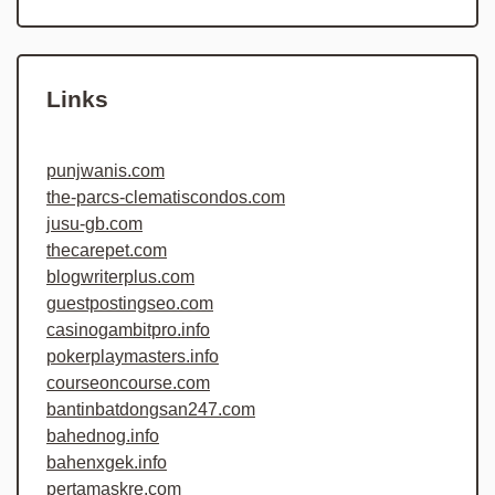
Links
punjwanis.com
the-parcs-clematiscondos.com
jusu-gb.com
thecarepet.com
blogwriterplus.com
guestpostingseo.com
casinogambitpro.info
pokerplaymasters.info
courseoncourse.com
bantinbatdongsan247.com
bahednog.info
bahenxgek.info
pertamaskre.com