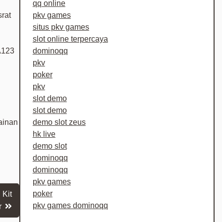
qq online
srat
pkv games
situs pkv games
slot online terpercaya
A123
dominoqq
pkv
poker
pkv
slot demo
slot demo
ainan
demo slot zeus
hk live
demo slot
dominoqq
dominoqq
pkv games
poker
 Kit
pkv games dominoqq
r