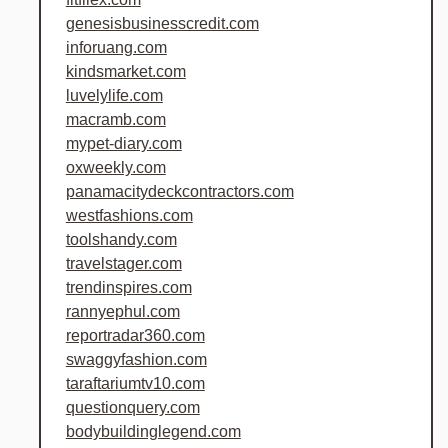
genesisbusinesscredit.com
inforuang.com
kindsmarket.com
luvelylife.com
macramb.com
mypet-diary.com
oxweekly.com
panamacitydeckcontractors.com
westfashions.com
toolshandy.com
travelstager.com
trendinspires.com
rannyephul.com
reportradar360.com
swaggyfashion.com
taraftariumtv10.com
questionquery.com
bodybuildinglegend.com