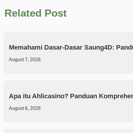
navigation
Related Post
Memahami Dasar-Dasar Saung4D: Pand
August 7, 2026
Apa itu Ahlicasino? Panduan Komprehen
August 6, 2026