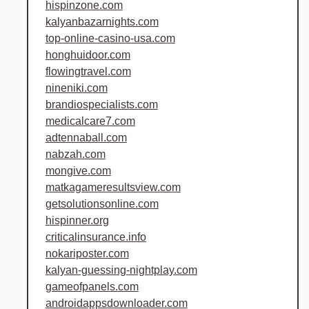
hispinzone.com
kalyanbazarnights.com
top-online-casino-usa.com
honghuidoor.com
flowingtravel.com
nineniki.com
brandiospecialists.com
medicalcare7.com
adtennaball.com
nabzah.com
mongive.com
matkagameresultsview.com
getsolutionsonline.com
hispinner.org
criticalinsurance.info
nokariposter.com
kalyan-guessing-nightplay.com
gameofpanels.com
androidappsdownloader.com