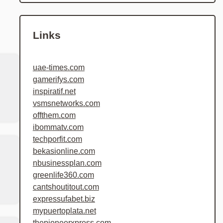
Links
uae-times.com
gamerifys.com
inspiratif.net
vsmsnetworks.com
offthem.com
ibommatv.com
techporfit.com
bekasionline.com
nbusinessplan.com
greenlife360.com
cantshoutitout.com
expressufabet.biz
mypuertoplata.net
thepioneerxpress.com