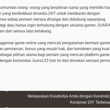
 komunitas orang -orang yang berpikiran sama yang memiliki ha
 yang berdedikasi tersedia 24/7 untuk membantu dengan
hwa setiap pemain merasa dihargai dan didukung sepanjang
ategi atau hanya ingin terhubung dengan sesama gamer, JUAR
in dari semua latar belakang.
enggemar game online yang mencari pengalaman bermain game
an permainan, bonus yang murah hati, dan komitmen yang kuat
bagai pilihan utama bagi pemain yang mencari platform game
dengan komunitas Juara123 hari ini dan temukan sensasi perm
Melepaskan Kreativitas Anda dengan Kerahoki:
Kerajinan DIY Terbesa