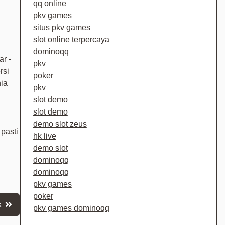
qq online
pkv games
situs pkv games
slot online terpercaya
dominoqq
ar -
pkv
rsi
poker
nia
pkv
slot demo
slot demo
demo slot zeus
pasti
hk live
demo slot
dominoqq
dominoqq
pkv games
poker
k
pkv games dominoqq