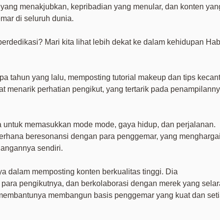
a yang menakjubkan, kepribadian yang menular, dan konten yan
ar di seluruh dunia.
dedikasi? Mari kita lihat lebih dekat ke dalam kehidupan Hab
a tahun yang lalu, memposting tutorial makeup dan tips kecan
t menarik perhatian pengikut, yang tertarik pada penampilann
a untuk memasukkan mode mode, gaya hidup, dan perjalanan.
erhana beresonansi dengan para penggemar, yang mengharga
angannya sendiri.
ya dalam memposting konten berkualitas tinggi. Dia
n para pengikutnya, dan berkolaborasi dengan merek yang sela
h membantunya membangun basis penggemar yang kuat dan set