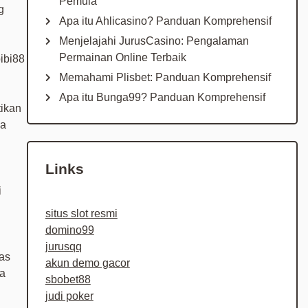
Pemula
g
Apa itu Ahlicasino? Panduan Komprehensif
Menjelajahi JurusCasino: Pengalaman
Permainan Online Terbaik
ibi88
Memahami Plisbet: Panduan Komprehensif
Apa itu Bunga99? Panduan Komprehensif
tikan
ya
Links
i
situs slot resmi
domino99
jurusqq
ras
akun demo gacor
ia
sbobet88
judi poker