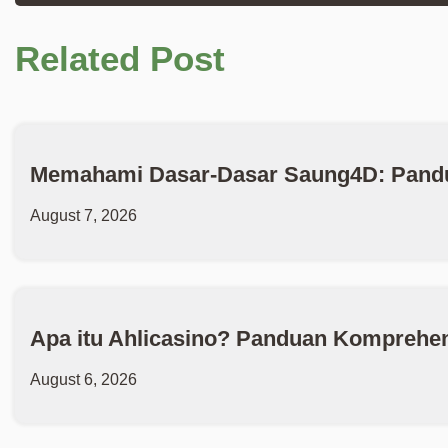
navigation
Related Post
Memahami Dasar-Dasar Saung4D: Pand
August 7, 2026
Apa itu Ahlicasino? Panduan Komprehen
August 6, 2026