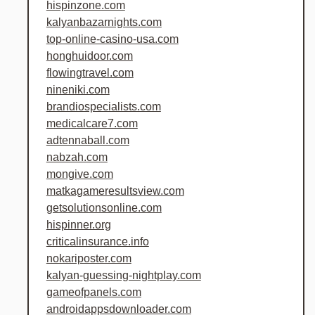
hispinzone.com
kalyanbazarnights.com
top-online-casino-usa.com
honghuidoor.com
flowingtravel.com
nineniki.com
brandiospecialists.com
medicalcare7.com
adtennaball.com
nabzah.com
mongive.com
matkagameresultsview.com
getsolutionsonline.com
hispinner.org
criticalinsurance.info
nokariposter.com
kalyan-guessing-nightplay.com
gameofpanels.com
androidappsdownloader.com