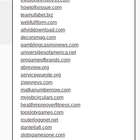
howtofixissue.com
teamufabet.biz
webfullform.com
allviddownload.com
decorsmag.com
gamblingcasinonews.com
universitiesofamerica.net
progameofbrands.com
qbreview.org
servicewueste.org
zippyrevs.com
matkanumbernow.com
myjobcirculars.com
healthmoreoverfitness.com
topslotxgames.com
routerloggnet.net
dantella6.com
slotsgamesone.com