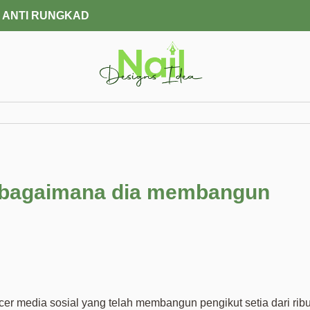
 ANTI RUNGKAD
: bagaimana dia membangun
cer media sosial yang telah membangun pengikut setia dari rib