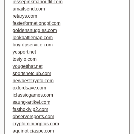
jessepinkmanoutfit.com
umailsend.com
retarys.com
fasterformationcpf.com
goldensnuggles.com
lookbattlemap.com
buyrdpservice.com
yesport.net
tostylo.com
yougetthat.net
sportsnetclub.com
newbestcrypto.com
oxfordsave.com
iclassicgames.com
saung-artikel.com
fasthokivip2.com
observersports.com
cryptominingplus.com
aquinoticiaspe.com