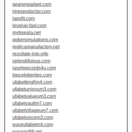
gearsngadget.com
hireseodoctor.com
lapsfit.com
levelup-fast.com
mytreepla.net
pokersimulations.com
replicamanufactory.net
rezultate-loto.info
splendifulous.com
sportsrecords4u.com
topceleberites.com
ufabetting8m4.com
ufabetunionum3.com
ufabetvalueum3.com
ufabetvaultm7.com
ufabetvillageum7.com
ufabetvoicem3.com
waveufabetm4.com
wayang88.net