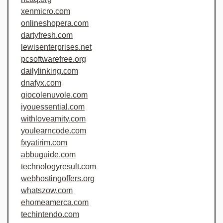
xenmicro.com
onlineshopera.com
dartyfresh.com
lewisenterprises.net
pcsoftwarefree.org
dailylinking.com
dnafyx.com
giocolenuvole.com
iyouessential.com
withloveamity.com
youlearncode.com
fxyatirim.com
abbuguide.com
technologyresult.com
webhostingoffers.org
whatszow.com
ehomeamerca.com
techintendo.com