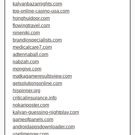
kalyanbazarnights.com
top-online-casino-usa.com
honghuidoor.com
flowingtravel.com
nineniki.com
brandiospecialists.com
medicalcare7.com
adtennaball.com
nabzah.com
mongive.com
matkagameresultsview.com
getsolutionsonline.com
hispinner.org
criticalinsurance.info
nokariposter.com
kalyan-guessing-nightplay.com
gameofpanels.com
androidappsdownloader.com
usetimenow.com