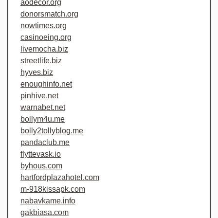
aodecor.org
donorsmatch.org
nowtimes.org
casinoeing.org
livemocha.biz
streetlife.biz
hyves.biz
enoughinfo.net
pinhive.net
warnabet.net
bollym4u.me
bolly2tollyblog.me
pandaclub.me
flyttevask.io
byhous.com
hartfordplazahotel.com
m-918kissapk.com
nabavkame.info
gakbiasa.com