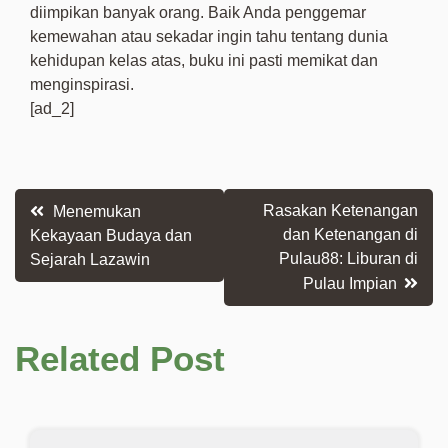
diimpikan banyak orang. Baik Anda penggemar
kemewahan atau sekadar ingin tahu tentang dunia
kehidupan kelas atas, buku ini pasti memikat dan
menginspirasi.
[ad_2]
Post
Rasakan Ketenangan
Menemukan
dan Ketenangan di
Kekayaan Budaya dan
navigation
Pulau88: Liburan di
Sejarah Lazawin
Pulau Impian
Related Post