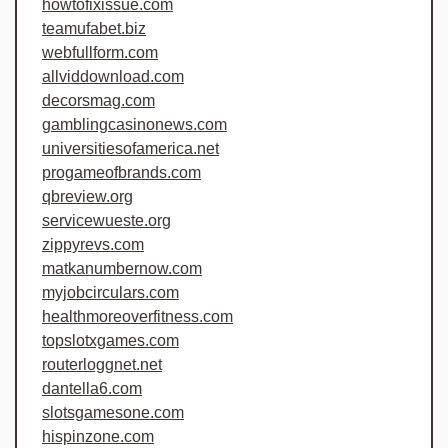
howtofixissue.com
teamufabet.biz
webfullform.com
allviddownload.com
decorsmag.com
gamblingcasinonews.com
universitiesofamerica.net
progameofbrands.com
qbreview.org
servicewueste.org
zippyrevs.com
matkanumbernow.com
myjobcirculars.com
healthmoreoverfitness.com
topslotxgames.com
routerloggnet.net
dantella6.com
slotsgamesone.com
hispinzone.com