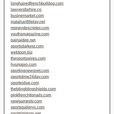
longhairedfrenchbulldog.com
lawyersforhire.co
businemarket.com
matahari88play.net
moneydescriptor.com
youthsmagazine.com
painaidee.net
sportsdarkest.com
webtoon.biz
thesportswires.com
hyungpro.com
sportingnewsnet.com
sportstime24day.com
sporteslive.com
theblingblingshields.com
pinkfrenchtipnails.com
newgamestv.com
sportsgallerys.com
sportsmirrors.net