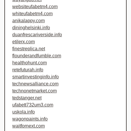
websiteufabetm4.com
whiteufabetm4.com
anikalappy.com
dininghelsinki.info
duanfrescariverside.info
etilerx.com
finestreplica.net
flounderandfumble.com
healthohunt.com
retefuturah.info
smartinvestinginfo.info
technewsalliance.com
technonetmarket.com
tedstanger.net
ufabett732um3.com
uskola.info
wagonpaints.info
waitfornext.com