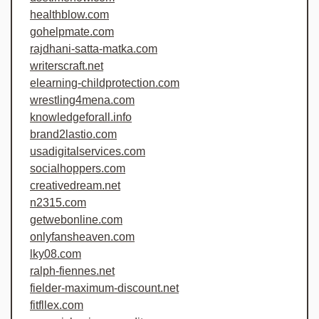
healthblow.com
gohelpmate.com
rajdhani-satta-matka.com
writerscraft.net
elearning-childprotection.com
wrestling4mena.com
knowledgeforall.info
brand2lastio.com
usadigitalservices.com
socialhoppers.com
creativedream.net
n2315.com
getwebonline.com
onlyfansheaven.com
lky08.com
ralph-fiennes.net
fielder-maximum-discount.net
fitfllex.com