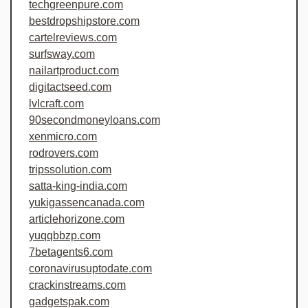
techgreenpure.com
bestdropshipstore.com
cartelreviews.com
surfsway.com
nailartproduct.com
digitactseed.com
lvlcraft.com
90secondmoneyloans.com
xenmicro.com
rodrovers.com
tripssolution.com
satta-king-india.com
yukigassencanada.com
articlehorizone.com
yuqqbbzp.com
7betagents6.com
coronavirusuptodate.com
crackinstreams.com
gadgetspak.com