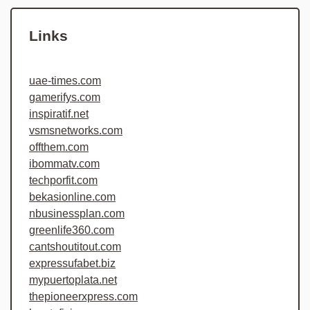
Links
uae-times.com
gamerifys.com
inspiratif.net
vsmsnetworks.com
offthem.com
ibommatv.com
techporfit.com
bekasionline.com
nbusinessplan.com
greenlife360.com
cantshoutitout.com
expressufabet.biz
mypuertoplata.net
thepioneerxpress.com