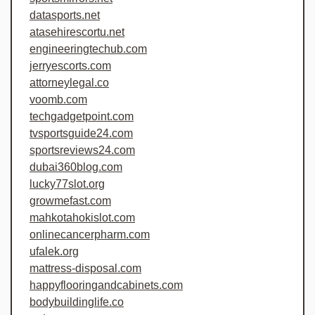
datasports.net
atasehirescortu.net
engineeringtechub.com
jerryescorts.com
attorneylegal.co
voomb.com
techgadgetpoint.com
tvsportsguide24.com
sportsreviews24.com
dubai360blog.com
lucky77slot.org
growmefast.com
mahkotahokislot.com
onlinecancerpharm.com
ufalek.org
mattress-disposal.com
happyflooringandcabinets.com
bodybuildinglife.co