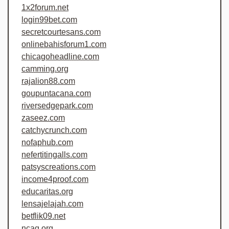
1x2forum.net
login99bet.com
secretcourtesans.com
onlinebahisforum1.com
chicagoheadline.com
camming.org
rajalion88.com
goupuntacana.com
riversedgepark.com
zaseez.com
catchycrunch.com
nofaphub.com
nefertitingalls.com
patsyscreations.com
income4proof.com
educaritas.org
lensajelajah.com
betflik09.net
ncaq.org