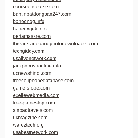
courseoncourse.com
bantinbatdongsan247.com
bahednog.info
bahenxgek.info
pertamaskre.com
threadsvideoandphotodownloader.com
techgiddy.com
usalivenetwork.com
jackpotrushonline.info
ucnewshindi.com
freecellphonedatabase.com
gamersrope.com
exellewebmedia.com
free-gamestop.com
sinbadtravels.com
ukmagzine.com
wareztech.org
usabestnetwork.com