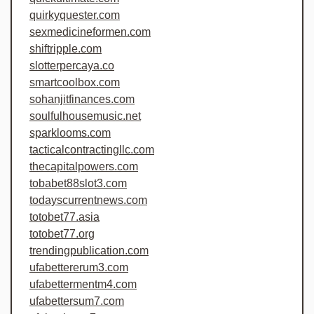
quirkyquester.com
sexmedicineformen.com
shiftripple.com
slotterpercaya.co
smartcoolbox.com
sohanjitfinances.com
soulfulhousemusic.net
sparklooms.com
tacticalcontractingllc.com
thecapitalpowers.com
tobabet88slot3.com
todayscurrentnews.com
totobet77.asia
totobet77.org
trendingpublication.com
ufabettererum3.com
ufabettermentm4.com
ufabettersum7.com