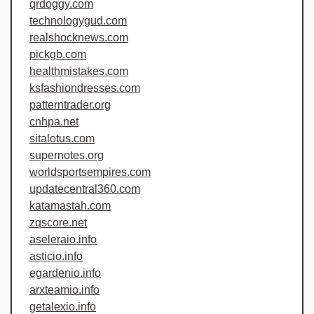
qrdoggy.com
technologygud.com
realshocknews.com
pickgb.com
healthmistakes.com
ksfashiondresses.com
patterntrader.org
cnhpa.net
sitalotus.com
supernotes.org
worldsportsempires.com
updatecentral360.com
katamastah.com
zqscore.net
aseleraio.info
asticio.info
egardenio.info
arxteamio.info
getalexio.info