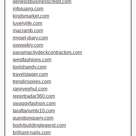
genesisbusinesscredit.com
inforuang.com
kindsmarket.com
luvelylife.com
macramb.com
mypet-diary.com
oxweekly.com
panamacitydeckcontractors.com
westfashions.com
toolshandy.com
travelstager.com
trendinspires.com
rannyephul.com
reportradar360.com
swaggyfashion.com
taraftariumtv10.com
questionquery.com
bodybuildinglegend.com
brilliant-nails.com