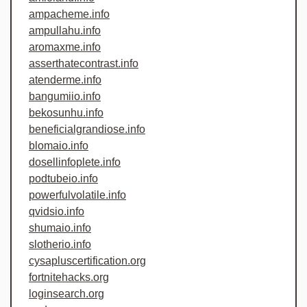
ampacheme.info
ampullahu.info
aromaxme.info
asserthatecontrast.info
atenderme.info
bangumiio.info
bekosunhu.info
beneficialgrandiose.info
blomaio.info
dosellinfoplete.info
podtubeio.info
powerfulvolatile.info
qvidsio.info
shumaio.info
slotherio.info
cysapluscertification.org
fortnitehacks.org
loginsearch.org