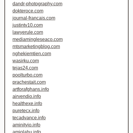
dandr-photography.com
dokteroce.com
journal-francais.com
justintv10.com
lawyerule.com
mediamingleseaco.com
mtsmarketingblog.com
nghekiemtien.com
wasirku.com
tejas24.com
poolturbo.com
prachestait.com
artforafghans.info
airvendio.info
healthexe.info
puretecx.info
tecadvance.info
aminityio.info
amiolahu.info