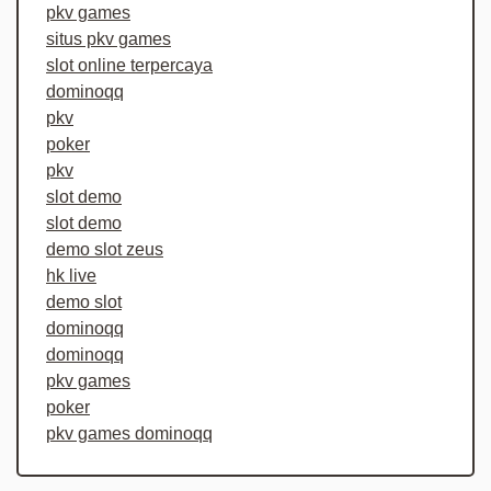
pkv games
situs pkv games
slot online terpercaya
dominoqq
pkv
poker
pkv
slot demo
slot demo
demo slot zeus
hk live
demo slot
dominoqq
dominoqq
pkv games
poker
pkv games dominoqq