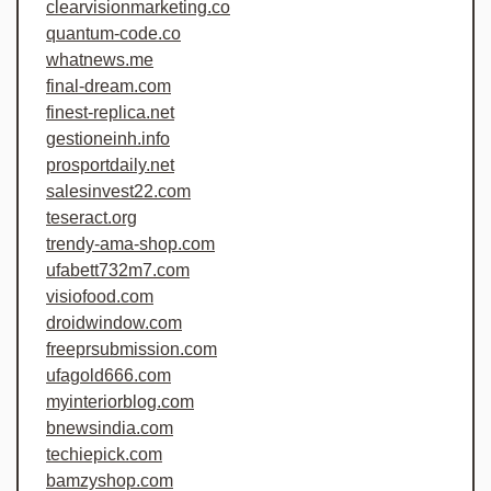
clearvisionmarketing.co
quantum-code.co
whatnews.me
final-dream.com
finest-replica.net
gestioneinh.info
prosportdaily.net
salesinvest22.com
teseract.org
trendy-ama-shop.com
ufabett732m7.com
visiofood.com
droidwindow.com
freeprsubmission.com
ufagold666.com
myinteriorblog.com
bnewsindia.com
techiepick.com
bamzyshop.com