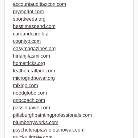
accountaudittaxcon.com
prymprint.com
sportkeeda.org
besttimespend.com
careandcure.biz
cogniyo.com
easymagazines.org
hirfanjilasmi.com
hometricks.org
leathercraftpro.com
microgridpower.org
mixiqo.com
needglobe.com
ortocoach.com
passionawe.com
pittsburghpaintingprofessionals.com
plumberryworks.com
psychoterapiawioletanowak.com
quickultimate.com