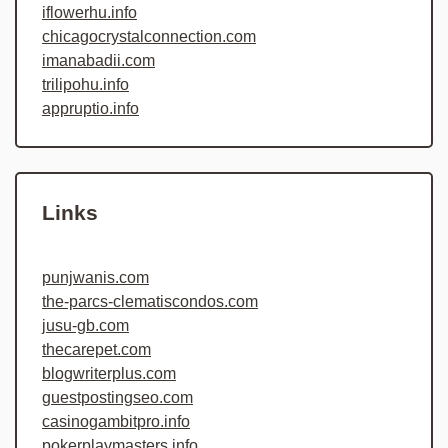
iflowerhu.info
chicagocrystalconnection.com
imanabadii.com
trilipohu.info
appruptio.info
Links
punjwanis.com
the-parcs-clematiscondos.com
jusu-gb.com
thecarepet.com
blogwriterplus.com
guestpostingseo.com
casinogambitpro.info
pokerplaymasters.info